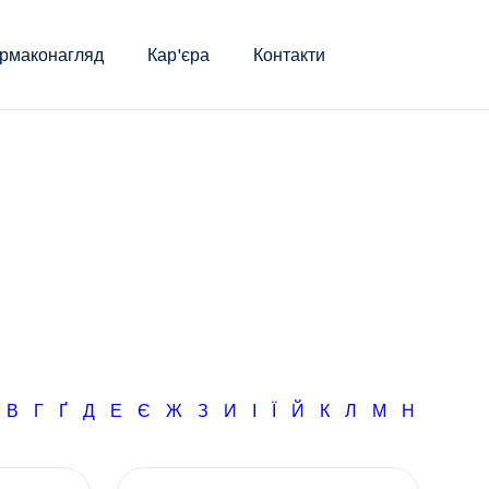
рмаконагляд
Кар'єра
Контакти
Б
В
Г
Ґ
Д
Е
Є
Ж
З
И
І
Ї
Й
К
Л
М
Н
О
П