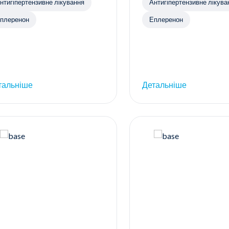
нтигіпертензивне лікування
Антигіпертензивне лікува
плеренон
Еплеренон
тальніше
Детальніше