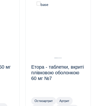
50 мг
Етора - таблетки, вкриті
плівковою оболонкою
60 мг №7
Остеоартрит
Артрит