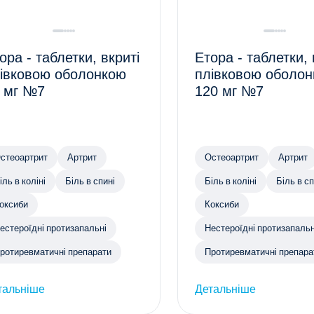
ора - таблетки, вкриті
Етора - таблетки, 
івковою оболонкою
плівковою оболо
 мг №7
120 мг №7
стеоартрит
Артрит
Остеоартрит
Артрит
іль в коліні
Біль в спині
Біль в коліні
Біль в сп
оксиби
Коксиби
естероїдні протизапальні
Нестероїдні протизапальн
ротиревматичні препарати
Протиревматичні препара
тальніше
Детальніше