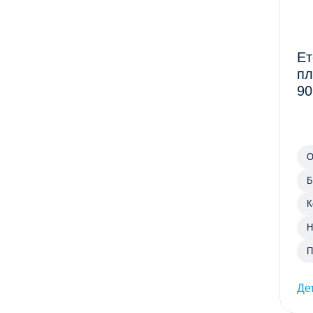
Ет
пл
90
О
Б
К
Н
П
Де