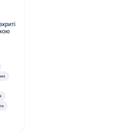
вкриті
нкою
ині
і
ти