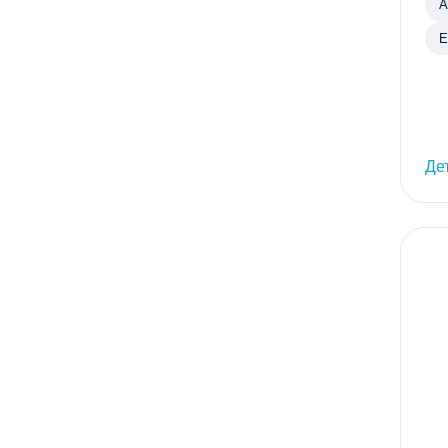
А
Е
Де