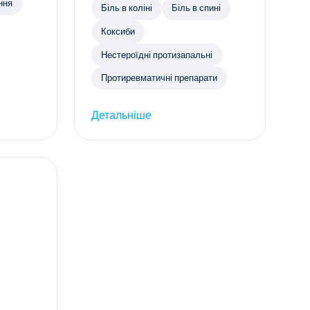
ння
Біль в коліні
Біль в спині
Коксиби
Нестероїдні протизапальні
Протиревматичні препарати
Детальніше