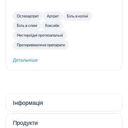
Остеоартрит
Артрит
Біль в коліні
Біль в спині
Коксиби
Нестероїдні протизапальні
Протиревматичні препарати
Детальніше
Інформація
Продукти