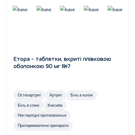
Етора - таблетки, вкриті плівковою
оболонкою 90 мг №7
Остеоартрит
Артрит
Біль в коліні
Біль в спині
Коксиби
Нестероїдні протизапальні
Протиревматичні препарати