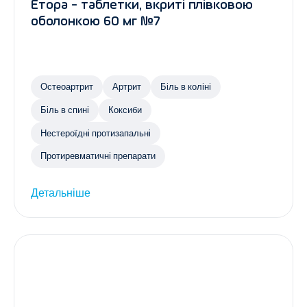
Етора - таблетки, вкриті плівковою
оболонкою 60 мг №7
Остеоартрит
Артрит
Біль в коліні
Біль в спині
Коксиби
Нестероїдні протизапальні
Протиревматичні препарати
Детальніше