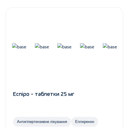
Контакти
Ендокринологія
Урологія
Гінекологія
Дерматологія
Всі категорії
Всі продукти
Еспіро - таблетки 25 мг
Антигіпертензивне лікування
Еплеренон