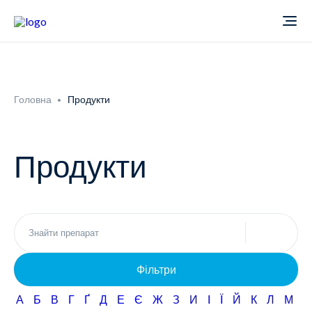
Про компанію
Головна
Продукти
Новини
Продукти
Продукти
Звіти
Кардіологія
Фармаконагляд
Неврологія
Фільтри
Кар'єра
Офтальмологія
А
Б
В
Г
Ґ
Д
Е
Є
Ж
З
И
І
Ї
Й
К
Л
М