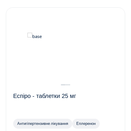
Контакти
Ендокринологія
Урологія
Гінекологія
Дерматологія
Всі категорії
Всі продукти
Еспіро - таблетки 25 мг
Антигіпертензивне лікування
Еплеренон