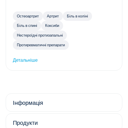
Остеоартрит
Артрит
Біль в коліні
Біль в спині
Коксиби
Нестероїдні протизапальні
Протиревматичні препарати
Детальніше
Інформація
Продукти