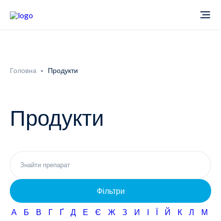
Про компанію
Головна
Продукти
Новини
Продукти
Продукти
Звіти
Кардіологія
Фармаконагляд
Неврологія
Фільтри
Кар'єра
Офтальмологія
А
Б
В
Г
Ґ
Д
Е
Є
Ж
З
И
І
Ї
Й
К
Л
М