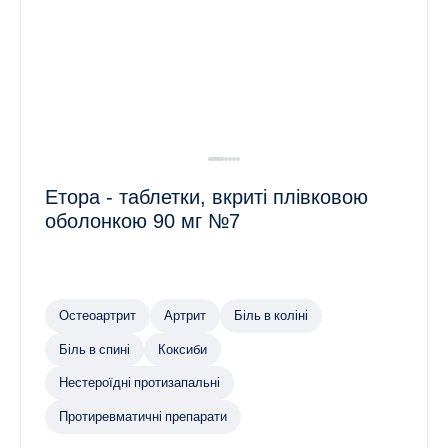
Етора - таблетки, вкриті плівковою
оболонкою 90 мг №7
Остеоартрит
Артрит
Біль в коліні
Біль в спині
Коксиби
Нестероїдні протизапальні
Протиревматичні препарати