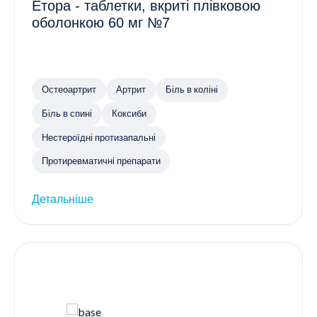
Етора - таблетки, вкриті плівковою
оболонкою 60 мг №7
Остеоартрит
Артрит
Біль в коліні
Біль в спині
Коксиби
Нестероїдні протизапальні
Протиревматичні препарати
Детальніше