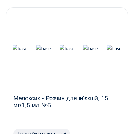
Контакти
Ендокринологія
Урологія
Гінекологія
Дерматологія
Всі категорії
Всі продукти
Мелоксик - Розчин для ін'єкцій, 15
мг/1,5 мл №5
Нестероїдні протизапальні