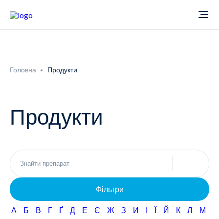
Про компанію
Головна
Продукти
Новини
Продукти
Продукти
Звіти
Кардіологія
Фармаконагляд
Неврологія
Фільтри
Кар'єра
Офтальмологія
А
Б
В
Г
Ґ
Д
Е
Є
Ж
З
И
І
Ї
Й
К
Л
М