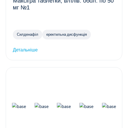
Максігра таблетки, в/плів. обол. по 50
мг №1
Силденафіл
еректильна дисфункція
Детальніше