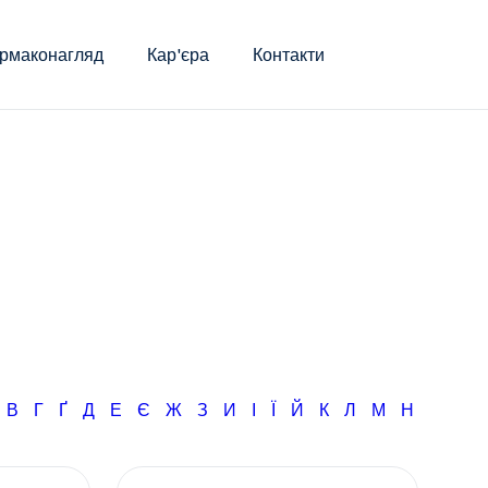
рмаконагляд
Кар'єра
Контакти
Б
В
Г
Ґ
Д
Е
Є
Ж
З
И
І
Ї
Й
К
Л
М
Н
О
П