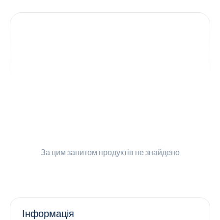
Контакти
Ендокринологія
Урологія
Гінекологія
Дерматологія
Всі категорії
За цим запитом
продуктів не знайдено
Всі продукти
Інформація