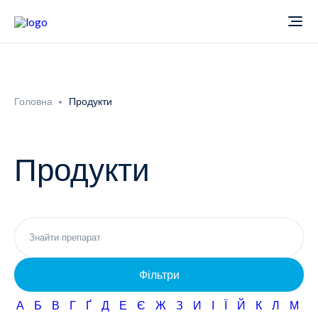
Про компанію
Головна
Продукти
Новини
Продукти
Продукти
Звіти
Кардіологія
Фармаконагляд
Неврологія
Фільтри
Кар'єра
Офтальмологія
А
Б
В
Г
Ґ
Д
Е
Є
Ж
З
И
І
Ї
Й
К
Л
М