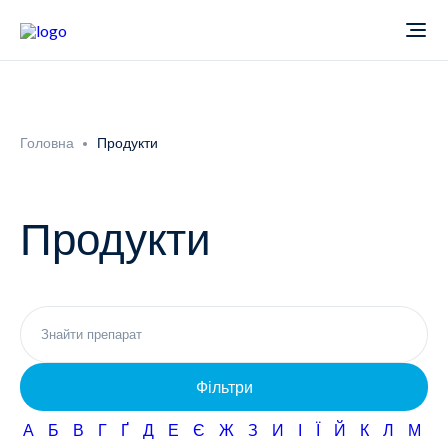
Про компанію
Головна
Продукти
Новини
Продукти
Продукти
Звіти
Кардіологія
Фармаконагляд
Неврологія
Фільтри
Кар'єра
Офтальмологія
А
Б
В
Г
Ґ
Д
Е
Є
Ж
З
И
І
Ї
Й
К
Л
М