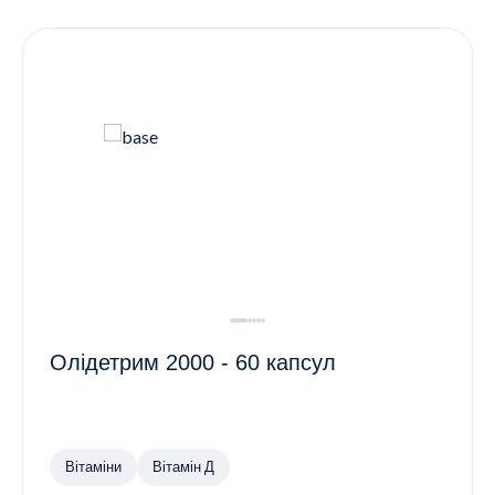
Контакти
Ендокринологія
Урологія
Гінекологія
Дерматологія
Всі категорії
Всі продукти
Олідетрим 2000 - 60 капсул
Вітаміни
Вітамін Д