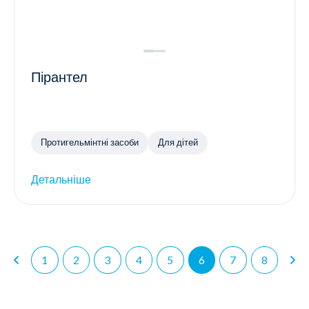
Пірантел
Протигельмінтні засоби
Для дітей
Детальніше
1
2
3
4
5
6
7
8