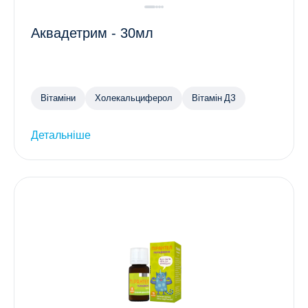
Аквадетрим - 30мл
Вітаміни
Холекальциферол
Вітамін Д3
Детальніше