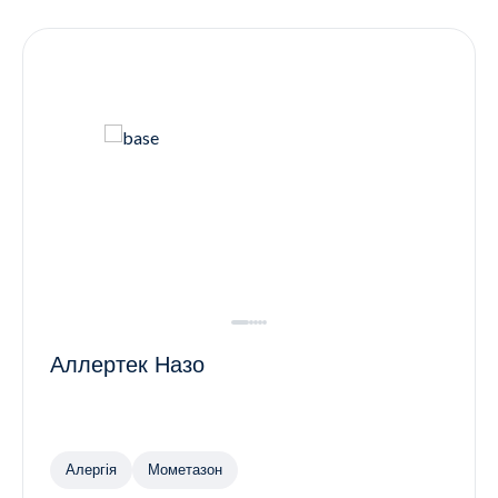
Контакти
Ендокринологія
Урологія
Гінекологія
Дерматологія
Всі категорії
Всі продукти
Аллертек Назо
Алергія
Мометазон