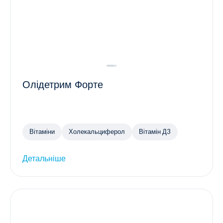
Олідетрим Форте
Вітаміни
Холекальциферол
Вітамін Д3
Детальніше