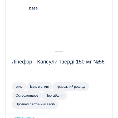
Лінефор - Капсули тверді 150 мг №56
Біль
Біль в спині
Тривожний розлад
Остеохондроз
Прегабалін
Протиепілептичний засіб