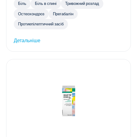
Біль
Біль в спині
Тривожний розлад
Остеохондроз
Прегабалін
Протиепілептичний засіб
Детальніше