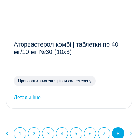
Аторвастерол комбі | таблетки по 40
мг/10 мг №30 (10х3)
Препарати зниження рівня холестерину
Детальніше
1
2
3
4
5
6
7
8