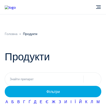
Про компанію
Головна
Продукти
Новини
Продукти
Продукти
Звіти
Кардіологія
Фармаконагляд
Неврологія
Фільтри
Кар'єра
Офтальмологія
А
Б
В
Г
Ґ
Д
Е
Є
Ж
З
И
І
Ї
Й
К
Л
М