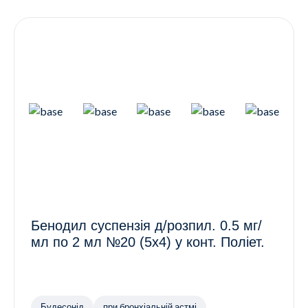
Контакти
Ендокринологія
Урологія
Гінекологія
Дерматологія
Всі категорії
Всі продукти
Бенодил суспензія д/розпил. 0.5 мг/
мл по 2 мл №20 (5х4) у конт. Поліет.
Будесонід
при бронхіальній астмі