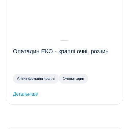
Опатадин ЕКО - краплі очні, розчин
Антиінфекційні краплі
Олопатадин
Детальніше