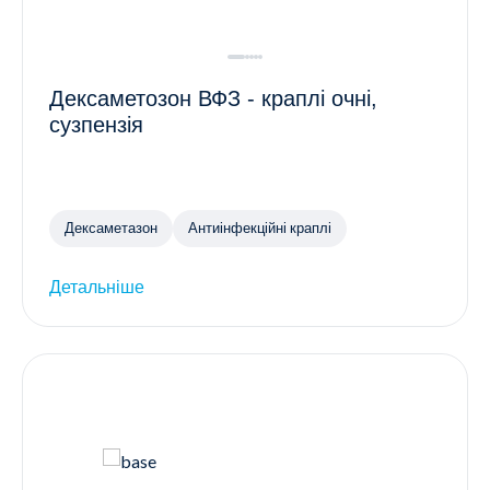
Дексаметозон ВФЗ - краплі очні,
сузпензія
Дексаметазон
Антиінфекційні краплі
Детальніше