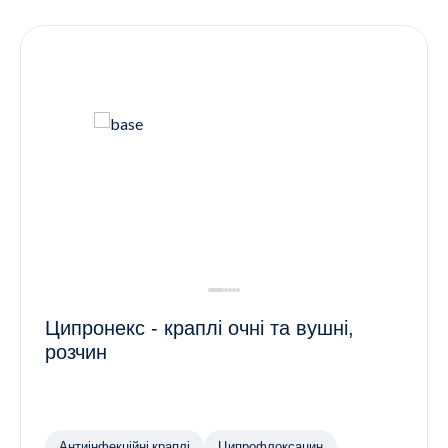
Контакти
Ендокринологія
Урологія
Гінекологія
Дерматологія
Всі категорії
Всі продукти
Ципронекс - краплі очні та вушні,
розчин
Антиінфекційні краплі
Ципрофлоксацин