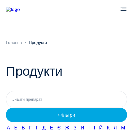
Про компанію
Головна
Продукти
Новини
Продукти
Продукти
Звіти
Кардіологія
Фармаконагляд
Неврологія
Фільтри
Кар'єра
Офтальмологія
А
Б
В
Г
Ґ
Д
Е
Є
Ж
З
И
І
Ї
Й
К
Л
М