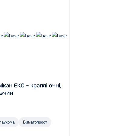
мікан ЕКО - краплі очні,
зчин
лаукома
Биматопрост