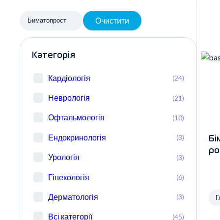
Очистити
Биматопрост
Категорія
Кардіологія
(24)
Неврологія
(21)
Офтальмологія
(10)
Ендокринологія
(3)
Бі
ро
Урологія
(3)
Гінекологія
(6)
Дерматологія
(3)
Г
Всі категорії
(45)