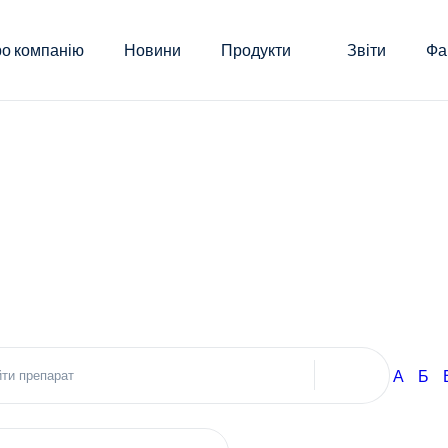
о компанію
Новини
Продукти
Звіти
Фа
А
Б