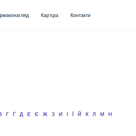
рмаконагляд
Кар'єра
Контакти
В
Г
Ґ
Д
Е
Є
Ж
З
И
І
Ї
Й
К
Л
М
Н
О
П