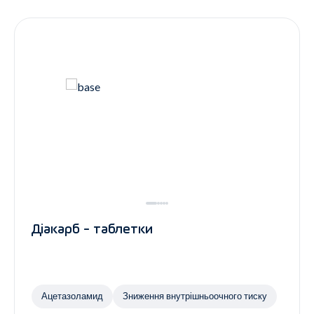
Контакти
Ендокринологія
Урологія
Гінекологія
Дерматологія
Всі категорії
Всі продукти
Діакарб - таблетки
Ацетазоламид
Зниження внутрішньоочного тиску