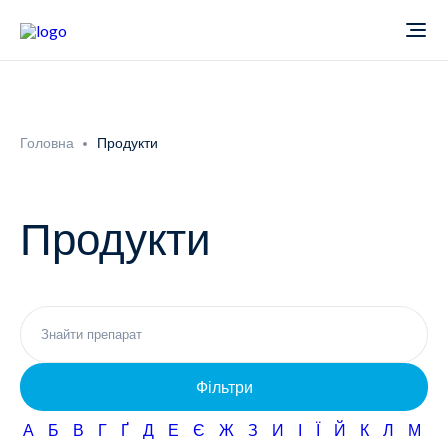
Про компанію
Головна
Продукти
Новини
Продукти
Продукти
Звіти
Кардіологія
Фармаконагляд
Неврологія
Фільтри
Кар'єра
Офтальмологія
А
Б
В
Г
Ґ
Д
Е
Є
Ж
З
И
І
Ї
Й
К
Л
М