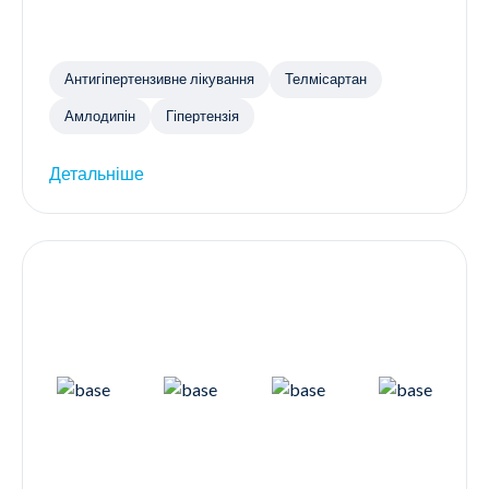
Антигіпертензивне лікування
Телмісартан
Амлодипін
Гіпертензія
Детальніше