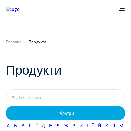
Про компанію
Головна
Продукти
Новини
Продукти
Продукти
Звіти
Кардіологія
Фармаконагляд
Неврологія
Фільтри
Кар'єра
Офтальмологія
А
Б
В
Г
Ґ
Д
Е
Є
Ж
З
И
І
Ї
Й
К
Л
М