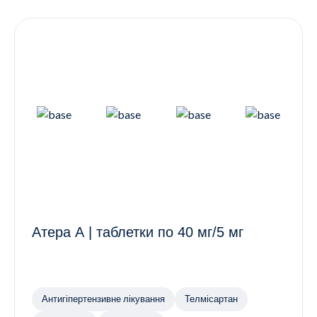
Контакти
Ендокринологія
Урологія
Гінекологія
Дерматологія
Всі категорії
Всі продукти
Атера А | таблетки по 40 мг/5 мг
Антигіпертензивне лікування
Телмісартан