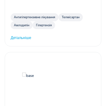
Антигіпертензивне лікування
Телмісартан
Амлодипін
Гіпертензія
Детальніше