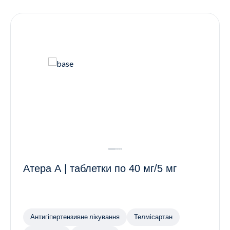
Контакти
Ендокринологія
Урологія
Гінекологія
Дерматологія
Всі категорії
Всі продукти
Атера А | таблетки по 40 мг/5 мг
Антигіпертензивне лікування
Телмісартан