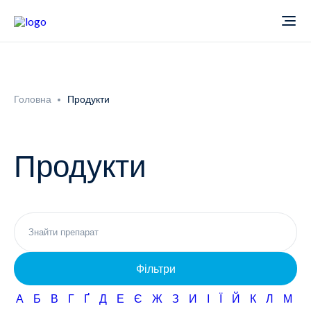
Про компанію
Головна
Продукти
Новини
Продукти
Продукти
Звіти
Кардіологія
Фармаконагляд
Неврологія
Фільтри
Кар'єра
Офтальмологія
А
Б
В
Г
Ґ
Д
Е
Є
Ж
З
И
І
Ї
Й
К
Л
М