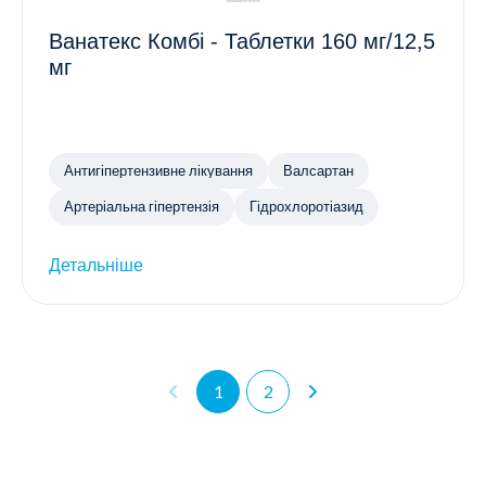
Ванатекс Комбі - Таблетки 160 мг/12,5
мг
Антигіпертензивне лікування
Валсартан
Артеріальна гіпертензія
Гідрохлоротіазид
Детальніше
1
2