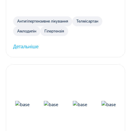
Антигіпертензивне лікування
Телмісартан
Амлодипін
Гіпертензія
Детальніше