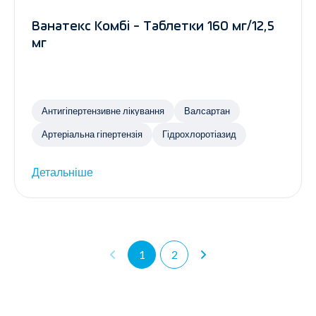
Ванатекс Комбі - Таблетки 160 мг/12,5
мг
Антигіпертензивне лікування
Валсартан
Артеріальна гіпертензія
Гідрохлоротіазид
Детальніше
1
2