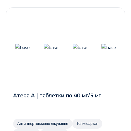
Контакти
Ендокринологія
Урологія
Гінекологія
Дерматологія
Всі категорії
Всі продукти
Атера А | таблетки по 40 мг/5 мг
Антигіпертензивне лікування
Телмісартан