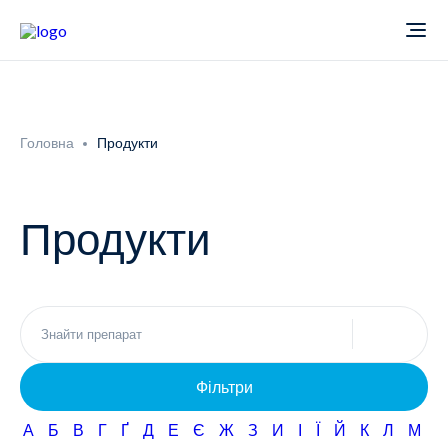
Про компанію
Головна
Продукти
Новини
Продукти
Продукти
Звіти
Кардіологія
Фармаконагляд
Неврологія
Фільтри
Кар'єра
Офтальмологія
А
Б
В
Г
Ґ
Д
Е
Є
Ж
З
И
І
Ї
Й
К
Л
М