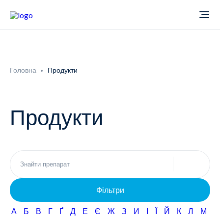
Про компанію
Головна
Продукти
Новини
Продукти
Продукти
Звіти
Кардіологія
Фармаконагляд
Неврологія
Фільтри
Кар'єра
Офтальмологія
А
Б
В
Г
Ґ
Д
Е
Є
Ж
З
И
І
Ї
Й
К
Л
М