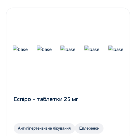
Контакти
Ендокринологія
Урологія
Гінекологія
Дерматологія
Всі категорії
Всі продукти
Еспіро - таблетки 25 мг
Антигіпертензивне лікування
Еплеренон