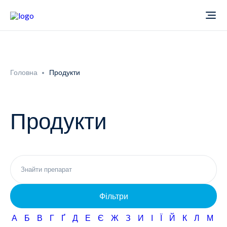
Про компанію
Головна
Продукти
Новини
Продукти
Продукти
Звіти
Кардіологія
Фармаконагляд
Неврологія
Фільтри
Кар'єра
Офтальмологія
А
Б
В
Г
Ґ
Д
Е
Є
Ж
З
И
І
Ї
Й
К
Л
М