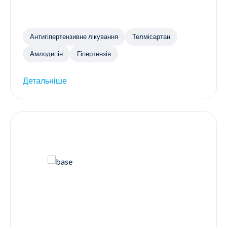
Антигіпертензивне лікування
Телмісартан
Амлодипін
Гіпертензія
Детальніше