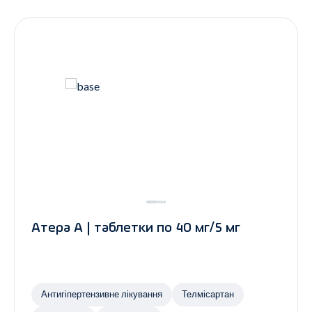
Контакти
Ендокринологія
Урологія
Гінекологія
Дерматологія
Всі категорії
Всі продукти
Атера А | таблетки по 40 мг/5 мг
Антигіпертензивне лікування
Телмісартан