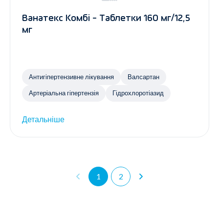
Ванатекс Комбі - Таблетки 160 мг/12,5
мг
Антигіпертензивне лікування
Валсартан
Артеріальна гіпертензія
Гідрохлоротіазид
Детальніше
1
2