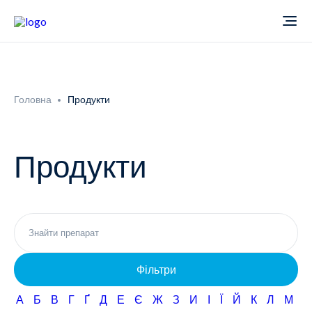
Про компанію
Головна
Продукти
Новини
Продукти
Продукти
Звіти
Кардіологія
Фармаконагляд
Неврологія
Фільтри
Кар'єра
Офтальмологія
А
Б
В
Г
Ґ
Д
Е
Є
Ж
З
И
І
Ї
Й
К
Л
М