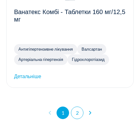
Ванатекс Комбі - Таблетки 160 мг/12,5
мг
Антигіпертензивне лікування
Валсартан
Артеріальна гіпертензія
Гідрохлоротіазид
Детальніше
1
2