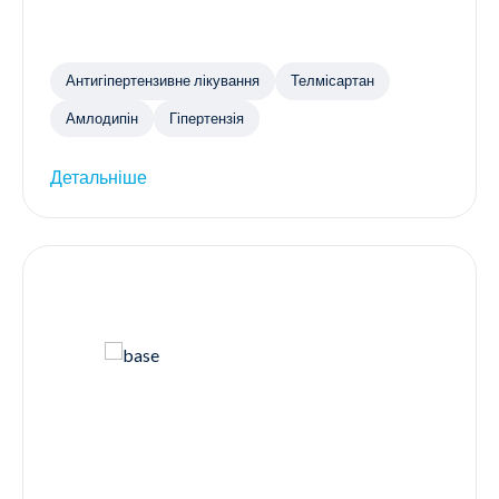
Антигіпертензивне лікування
Телмісартан
Амлодипін
Гіпертензія
Детальніше