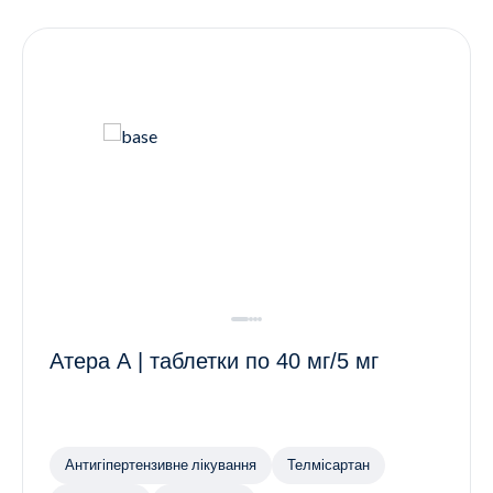
Контакти
Ендокринологія
Урологія
Гінекологія
Дерматологія
Всі категорії
Всі продукти
Атера А | таблетки по 40 мг/5 мг
Антигіпертензивне лікування
Телмісартан