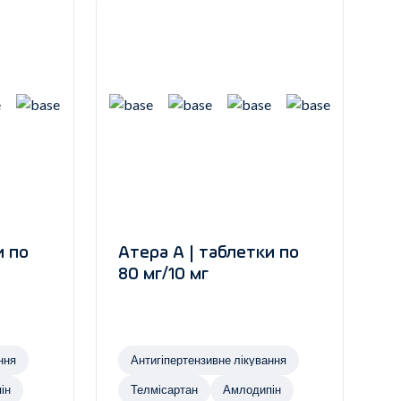
и по
Атера А | таблетки по
80 мг/10 мг
ння
Антигіпертензивне лікування
ін
Телмісартан
Амлодипін