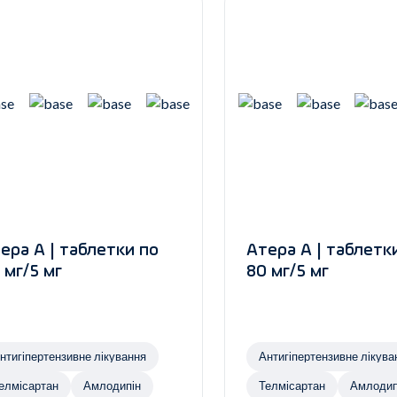
ера А | таблетки по
Атера А | таблетк
 мг/5 мг
80 мг/5 мг
нтигіпертензивне лікування
Антигіпертензивне лікува
елмісартан
Амлодипін
Телмісартан
Амлодип