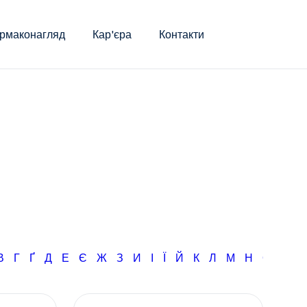
рмаконагляд
Кар'єра
Контакти
В
Г
Ґ
Д
Е
Є
Ж
З
И
І
Ї
Й
К
Л
М
Н
О
П