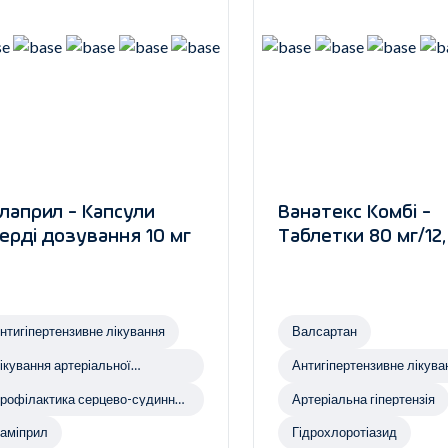
лаприл - Капсули
Ванатекс Комбі -
ерді дозування 10 мг
Таблетки 80 мг/12,
нтигіпертензивне лікування
Валсартан
ікування артеріальної
Антигіпертензивне лікува
іпертензії
рофілактика серцево-судинних
Артеріальна гіпертензія
ахворювань
аміприл
Гідрохлоротіазид