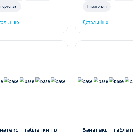
іпертензія
Гіпертензія
тальніше
Детальніше
натекс - таблетки по
Ванатекс - таблетки по