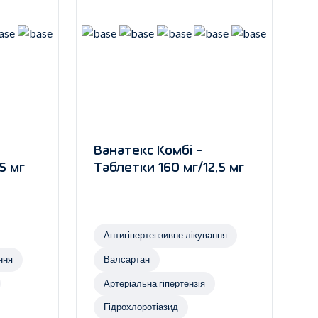
Ванатекс Комбі -
5 мг
Таблетки 160 мг/12,5 мг
Антигіпертензивне лікування
ння
Валсартан
Артеріальна гіпертензія
Гідрохлоротіазид