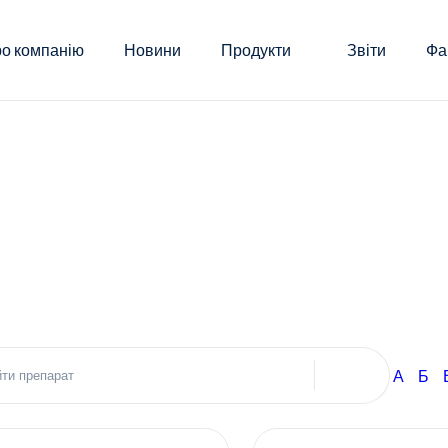
о компанію
Новини
Продукти
Звіти
Фа
А
Б