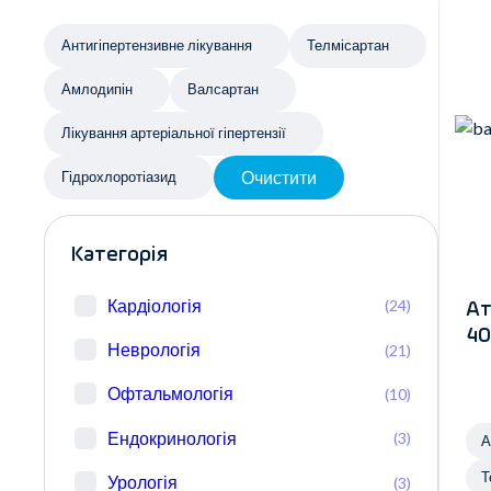
Антигіпертензивне лікування
Телмісартан
Амлодипін
Валсартан
Лікування артеріальної гіпертензії
Очистити
Гідрохлоротіазид
Категорія
Кардіологія
(24)
Ат
40
Неврологія
(21)
Офтальмологія
(10)
Ендокринологія
(3)
А
Т
Урологія
(3)