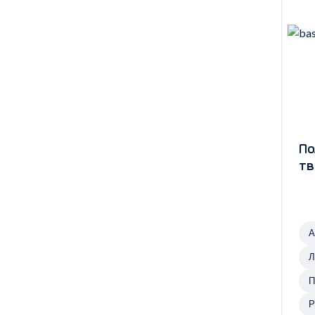
По
тв
А
Л
г
П
з
Р