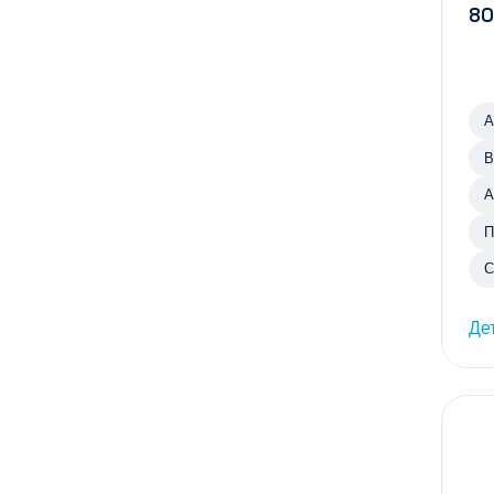
80
А
В
А
П
С
Де