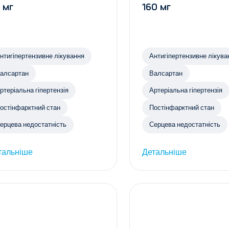
 мг
160 мг
нтигіпертензивне лікування
Антигіпертензивне лікува
алсартан
Валсартан
ртеріальна гіпертензія
Артеріальна гіпертензія
остінфарктний стан
Постінфарктний стан
ерцева недостатність
Серцева недостатність
тальніше
Детальніше