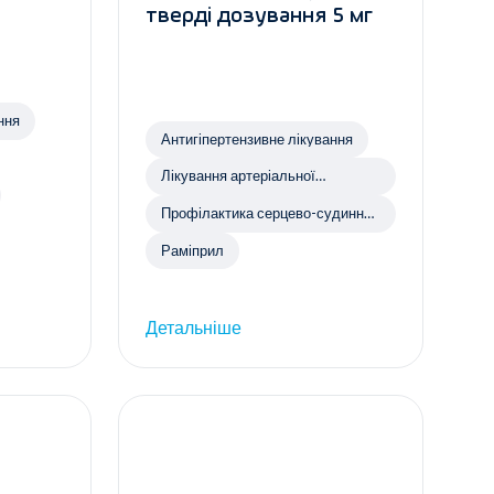
тверді дозування 5 мг
ння
Антигіпертензивне лікування
Лікування артеріальної
гіпертензії
Профілактика серцево-судинних
захворювань
Раміприл
Детальніше