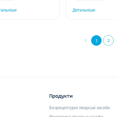
тальніше
Детальніше
1
2
Продукти
Безрецептурні лікарські засоби
Рецептурні лікарські засоби