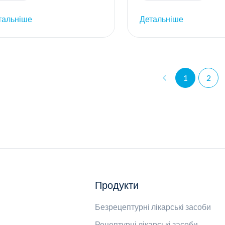
тальніше
Детальніше
1
2
Продукти
Безрецептурні лікарські засоби
Рецептурні лікарські засоби