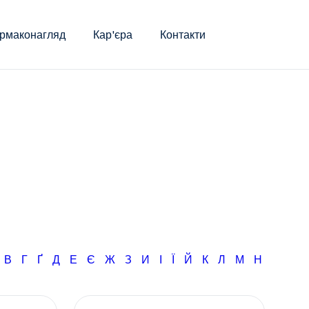
рмаконагляд
Кар'єра
Контакти
Б
В
Г
Ґ
Д
Е
Є
Ж
З
И
І
Ї
Й
К
Л
М
Н
О
П