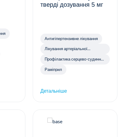
тверді дозування 5 мг
ння
Антигіпертензивне лікування
Лікування артеріальної
гіпертензії
Профілактика серцево-судинних
захворювань
Раміприл
Детальніше