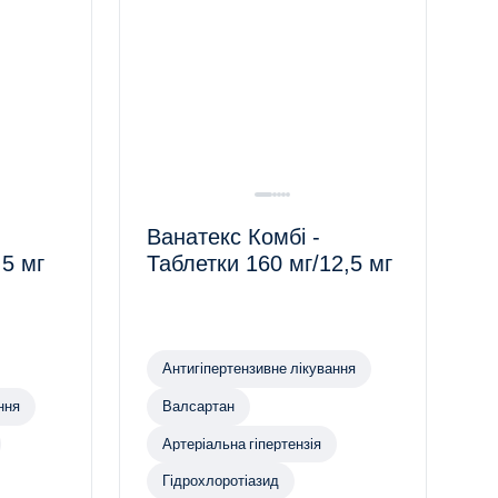
Ванатекс Комбі -
,5 мг
Таблетки 160 мг/12,5 мг
Антигіпертензивне лікування
ння
Валсартан
Артеріальна гіпертензія
Гідрохлоротіазид