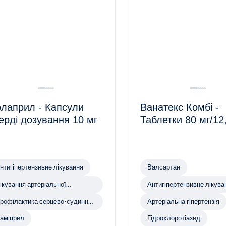
лаприл - Капсули
Ванатекс Комбі -
ерді дозування 10 мг
Таблетки 80 мг/12
нтигіпертензивне лікування
Валсартан
ікування артеріальної
Антигіпертензивне лікува
іпертензії
рофілактика серцево-судинних
Артеріальна гіпертензія
ахворювань
аміприл
Гідрохлоротіазид