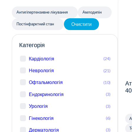
Антигіпертензивне лікування
Амлодипін
Очистити
Постінфарктний стан
Категорія
Кардіологія
(24)
Неврологія
(21)
Офтальмологія
(10)
Ат
40
Ендокринологія
(3)
Урологія
(3)
Гінекологія
(6)
А
Т
Дерматологія
(3)