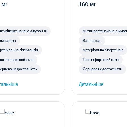
 мг
160 мг
нтигіпертензивне лікування
Антигіпертензивне лікува
алсартан
Валсартан
ртеріальна гіпертензія
Артеріальна гіпертензія
остінфарктний стан
Постінфарктний стан
ерцева недостатність
Серцева недостатність
тальніше
Детальніше