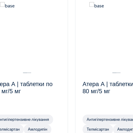
ера А | таблетки по
Атера А | таблетк
 мг/5 мг
80 мг/5 мг
нтигіпертензивне лікування
Антигіпертензивне лікува
елмісартан
Амлодипін
Телмісартан
Амлодип