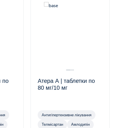
и по
Атера А | таблетки по
80 мг/10 мг
ння
Антигіпертензивне лікування
ін
Телмісартан
Амлодипін