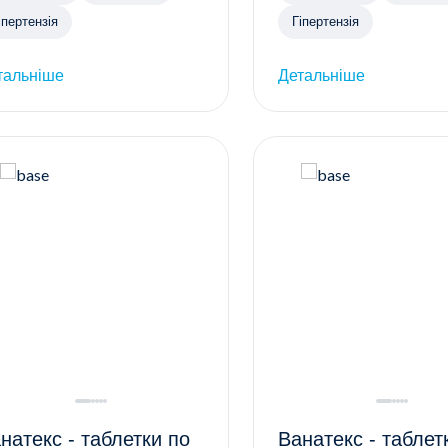
іпертензія
Гіпертензія
тальніше
Детальніше
натекс - таблетки по
Ванатекс - таблетки по