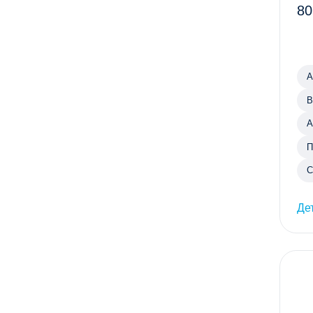
80
А
В
А
П
С
Де