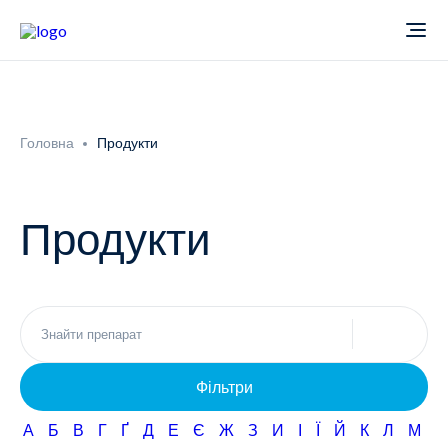
Про компанію
Головна
Продукти
Новини
Продукти
Продукти
Звіти
Кардіологія
Фармаконагляд
Неврологія
Фільтри
Кар'єра
Офтальмологія
А
Б
В
Г
Ґ
Д
Е
Є
Ж
З
И
І
Ї
Й
К
Л
М