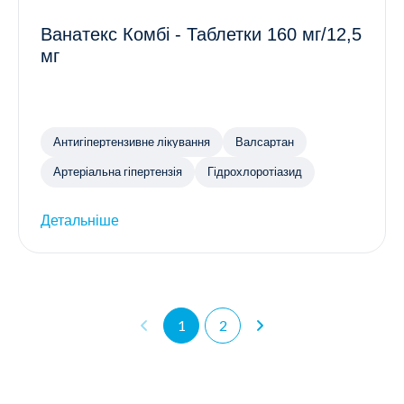
Ванатекс Комбі - Таблетки 160 мг/12,5
мг
Антигіпертензивне лікування
Валсартан
Артеріальна гіпертензія
Гідрохлоротіазид
Детальніше
1
2