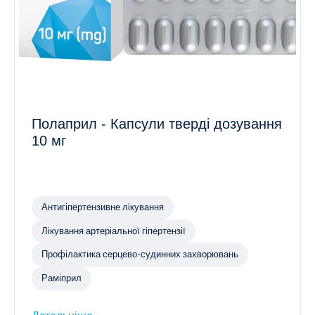
Полаприл - Капсули тверді дозування
10 мг
Антигіпертензивне лікування
Лікування артеріальної гіпертензії
Профілактика серцево-судинних захворювань
Раміприл