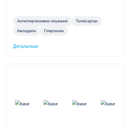
Антигіпертензивне лікування
Телмісартан
Амлодипін
Гіпертензія
Детальніше