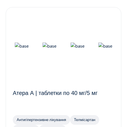
Контакти
Ендокринологія
Урологія
Гінекологія
Дерматологія
Всі категорії
Всі продукти
Атера А | таблетки по 40 мг/5 мг
Антигіпертензивне лікування
Телмісартан