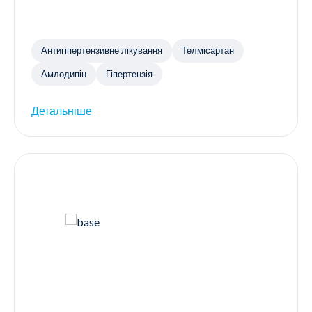
Антигіпертензивне лікування
Телмісартан
Амлодипін
Гіпертензія
Детальніше