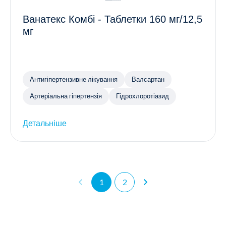
Ванатекс Комбі - Таблетки 160 мг/12,5
мг
Антигіпертензивне лікування
Валсартан
Артеріальна гіпертензія
Гідрохлоротіазид
Детальніше
1
2