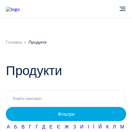
Про компанію
Головна
Продукти
Новини
Продукти
Продукти
Звіти
Кардіологія
Фармаконагляд
Неврологія
Фільтри
Кар'єра
Офтальмологія
А
Б
В
Г
Ґ
Д
Е
Є
Ж
З
И
І
Ї
Й
К
Л
М