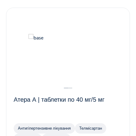
Контакти
Ендокринологія
Урологія
Гінекологія
Дерматологія
Всі категорії
Всі продукти
Атера А | таблетки по 40 мг/5 мг
Антигіпертензивне лікування
Телмісартан