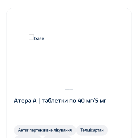
Контакти
Ендокринологія
Урологія
Гінекологія
Дерматологія
Всі категорії
Всі продукти
Атера А | таблетки по 40 мг/5 мг
Антигіпертензивне лікування
Телмісартан