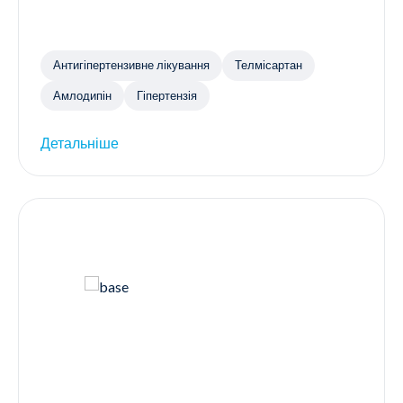
Антигіпертензивне лікування
Телмісартан
Амлодипін
Гіпертензія
Детальніше