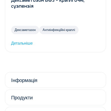
Дексаметозон ВФЗ - краплі очні,
сузпензія
Дексаметазон
Антиінфекційні краплі
Детальніше
Інформація
Продукти