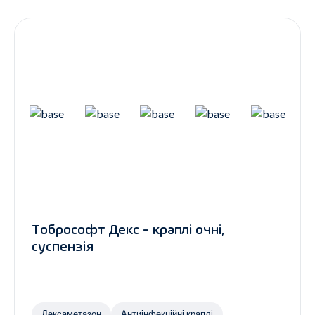
Контакти
Ендокринологія
Урологія
Гінекологія
Дерматологія
Всі категорії
Всі продукти
Тобрософт Декс - краплі очні,
суспензія
Дексаметазон
Антиінфекційні краплі