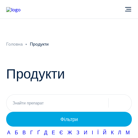
Про компанію
Головна
Продукти
Новини
Продукти
Продукти
Звіти
Кардіологія
Фармаконагляд
Неврологія
Фільтри
Кар'єра
Офтальмологія
А
Б
В
Г
Ґ
Д
Е
Є
Ж
З
И
І
Ї
Й
К
Л
М