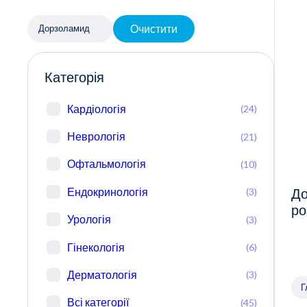
Очистити
Дорзоламид
Категорія
Кардіологія
(24)
Неврологія
(21)
Офтальмологія
(10)
Ендокринологія
(3)
До
ро
Урологія
(3)
Гінекологія
(6)
Дерматологія
(3)
Г
Всі категорії
(45)