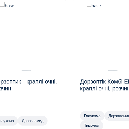
рзоптик - краплі очні,
Дорзоптік Комбі Е
зчин
краплі очні, розчи
Глаукома
Дорзолами
лаукома
Дорзоламид
Тимолол