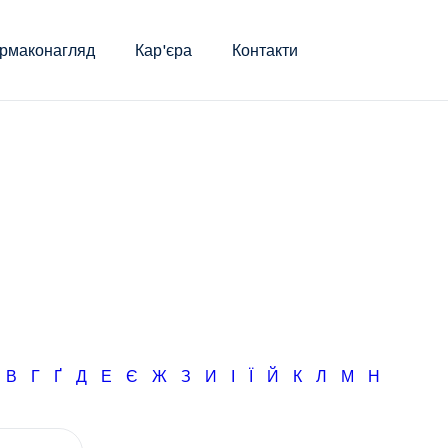
рмаконагляд
Кар'єра
Контакти
Б
В
Г
Ґ
Д
Е
Є
Ж
З
И
І
Ї
Й
К
Л
М
Н
О
П