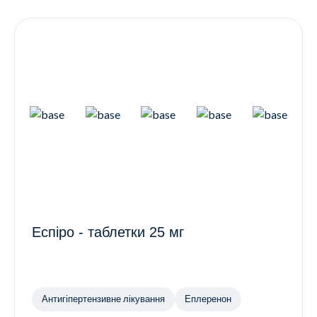
Контакти
Ендокринологія
Урологія
Гінекологія
Дерматологія
Всі категорії
Всі продукти
Еспіро - таблетки 25 мг
Антигіпертензивне лікування
Еплеренон