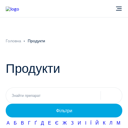
Про компанію
Головна
Продукти
Новини
Продукти
Продукти
Звіти
Кардіологія
Фармаконагляд
Неврологія
Фільтри
Кар'єра
Офтальмологія
А
Б
В
Г
Ґ
Д
Е
Є
Ж
З
И
І
Ї
Й
К
Л
М