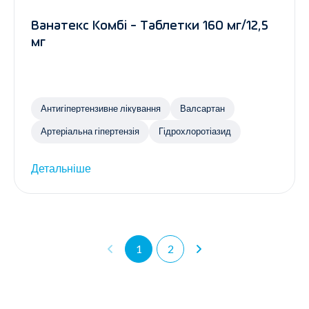
Ванатекс Комбі - Таблетки 160 мг/12,5
мг
Антигіпертензивне лікування
Валсартан
Артеріальна гіпертензія
Гідрохлоротіазид
Детальніше
1
2