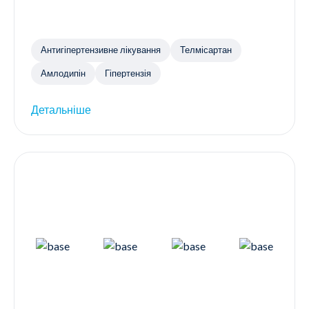
Антигіпертензивне лікування
Телмісартан
Амлодипін
Гіпертензія
Детальніше