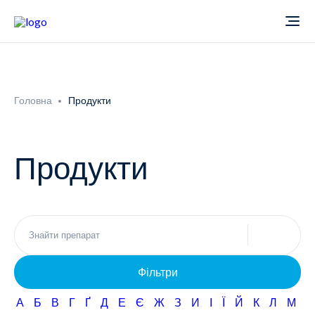
Про компанію
Головна
Продукти
Новини
Продукти
Продукти
Звіти
Кардіологія
Фармаконагляд
Неврологія
Фільтри
Кар'єра
Офтальмологія
А
Б
В
Г
Ґ
Д
Е
Є
Ж
З
И
І
Ї
Й
К
Л
М