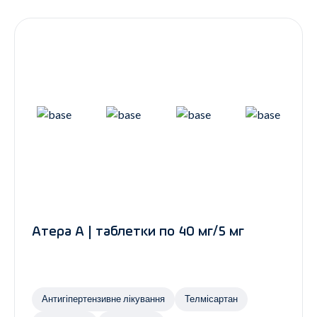
Контакти
Ендокринологія
Урологія
Гінекологія
Дерматологія
Всі категорії
Всі продукти
Атера А | таблетки по 40 мг/5 мг
Антигіпертензивне лікування
Телмісартан