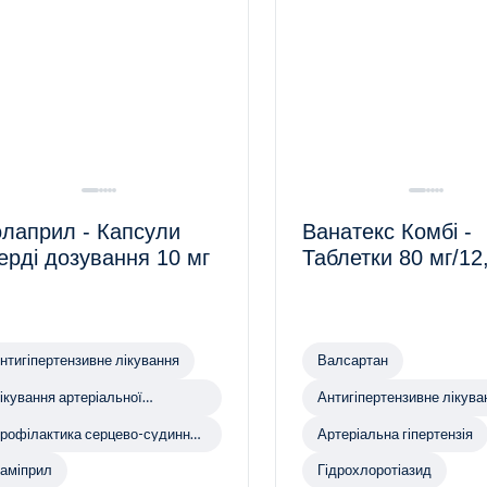
лаприл - Капсули
Ванатекс Комбі -
ерді дозування 10 мг
Таблетки 80 мг/12
нтигіпертензивне лікування
Валсартан
ікування артеріальної
Антигіпертензивне лікува
іпертензії
рофілактика серцево-судинних
Артеріальна гіпертензія
ахворювань
аміприл
Гідрохлоротіазид