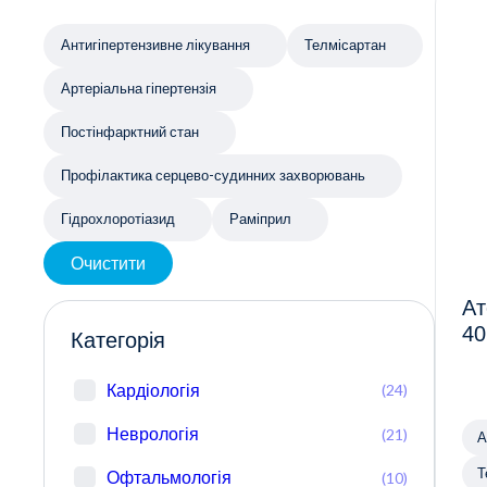
Антигіпертензивне лікування
Телмісартан
Артеріальна гіпертензія
Постінфарктний стан
Профілактика серцево-судинних захворювань
Гідрохлоротіазид
Раміприл
Очистити
Ат
40
Категорія
Кардіологія
(24)
Неврологія
(21)
А
Т
Офтальмологія
(10)