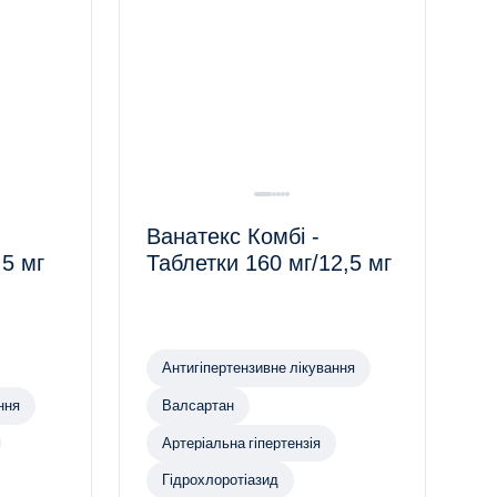
Ванатекс Комбі -
,5 мг
Таблетки 160 мг/12,5 мг
Антигіпертензивне лікування
ння
Валсартан
Артеріальна гіпертензія
Гідрохлоротіазид