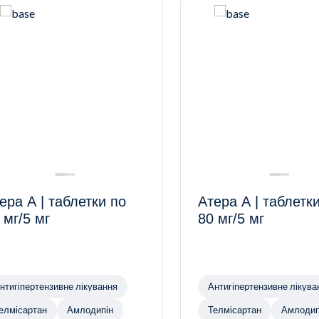
ера А | таблетки по
Атера А | таблетк
 мг/5 мг
80 мг/5 мг
нтигіпертензивне лікування
Антигіпертензивне лікува
елмісартан
Амлодипін
Телмісартан
Амлодип