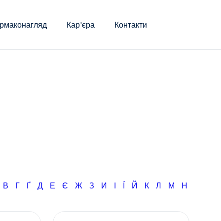
рмаконагляд
Кар'єра
Контакти
Б
В
Г
Ґ
Д
Е
Є
Ж
З
И
І
Ї
Й
К
Л
М
Н
О
П