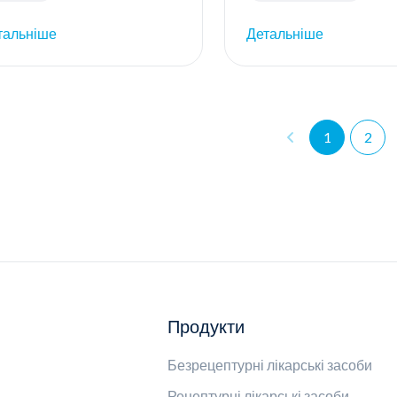
тальніше
Детальніше
1
2
Продукти
Безрецептурні лікарські засоби
Рецептурні лікарські засоби