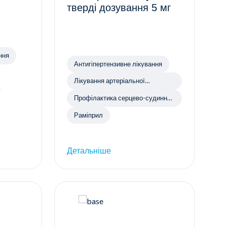
тверді дозування 5 мг
ння
Антигіпертензивне лікування
Лікування артеріальної
гіпертензії
Профілактика серцево-судинних
захворювань
Раміприл
Детальніше