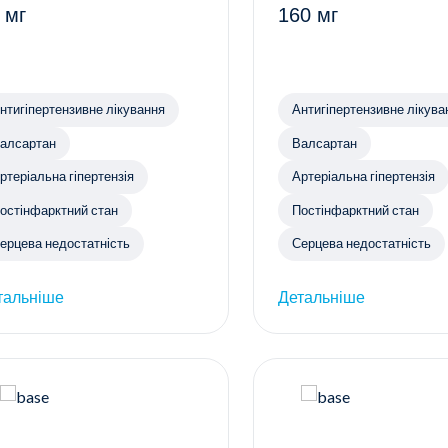
 мг
160 мг
нтигіпертензивне лікування
Антигіпертензивне лікува
алсартан
Валсартан
ртеріальна гіпертензія
Артеріальна гіпертензія
остінфарктний стан
Постінфарктний стан
ерцева недостатність
Серцева недостатність
тальніше
Детальніше