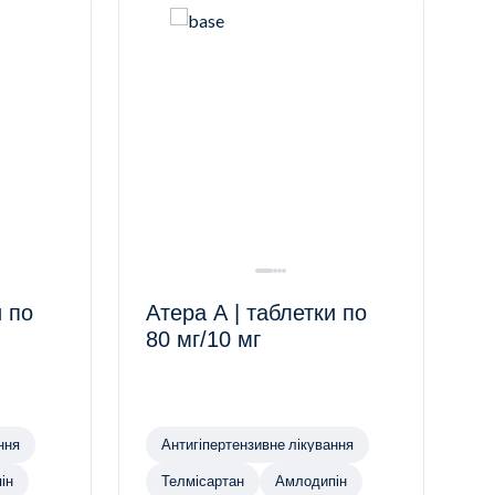
и по
Атера А | таблетки по
80 мг/10 мг
ння
Антигіпертензивне лікування
ін
Телмісартан
Амлодипін