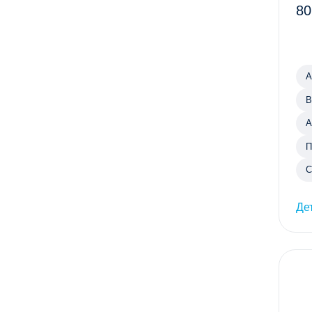
80
А
В
А
П
С
Де