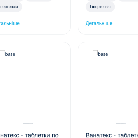
іпертензія
Гіпертензія
тальніше
Детальніше
натекс - таблетки по
Ванатекс - таблетки по