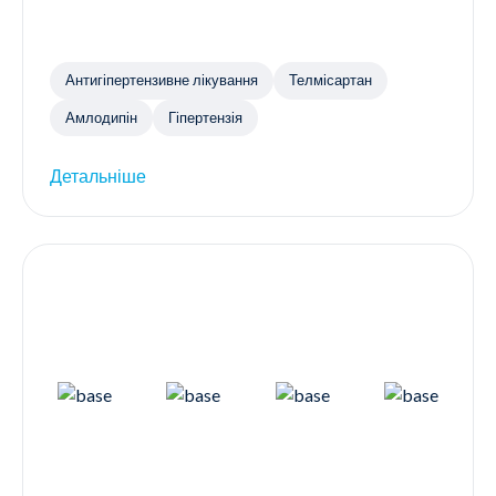
Антигіпертензивне лікування
Телмісартан
Амлодипін
Гіпертензія
Детальніше