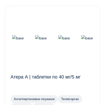
Контакти
Ендокринологія
Урологія
Гінекологія
Дерматологія
Всі категорії
Всі продукти
Атера А | таблетки по 40 мг/5 мг
Антигіпертензивне лікування
Телмісартан