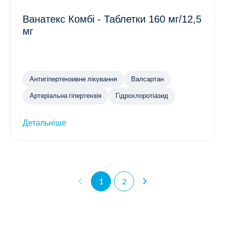
Ванатекс Комбі - Таблетки 160 мг/12,5
мг
Антигіпертензивне лікування
Валсартан
Артеріальна гіпертензія
Гідрохлоротіазид
Детальніше
1
2