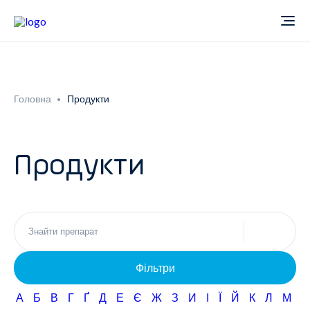
Про компанію
Головна
Продукти
Новини
Продукти
Продукти
Звіти
Кардіологія
Фармаконагляд
Неврологія
Фільтри
Кар'єра
Офтальмологія
А
Б
В
Г
Ґ
Д
Е
Є
Ж
З
И
І
Ї
Й
К
Л
М