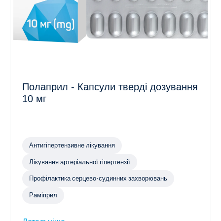
Полаприл - Капсули тверді дозування
10 мг
Антигіпертензивне лікування
Лікування артеріальної гіпертензії
Профілактика серцево-судинних захворювань
Раміприл