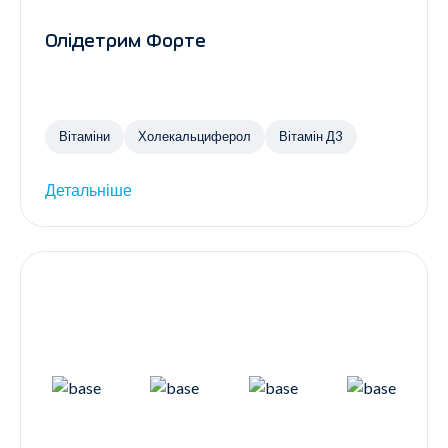
Олідетрим Форте
Вітаміни
Холекальциферол
Вітамін Д3
Детальніше