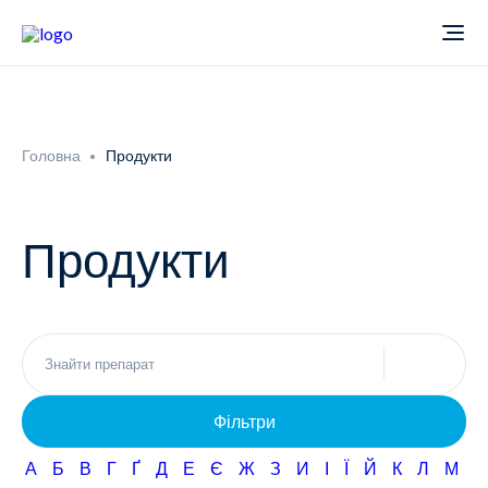
Про компанію
Головна
Продукти
Новини
Продукти
Продукти
Звіти
Кардіологія
Фармаконагляд
Неврологія
Фільтри
Кар'єра
Офтальмологія
А
Б
В
Г
Ґ
Д
Е
Є
Ж
З
И
І
Ї
Й
К
Л
М