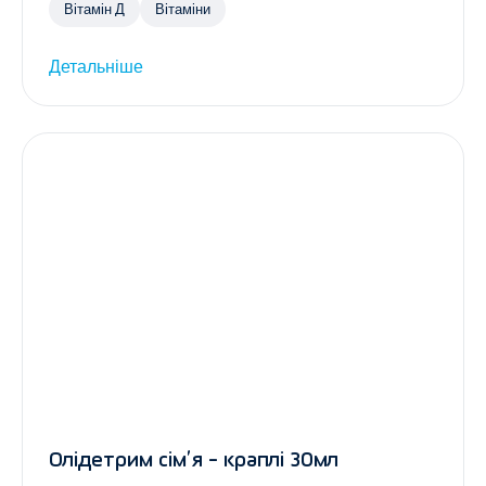
Вітамін Д
Вітаміни
Детальніше
Олідетрим сім’я - краплі 30мл