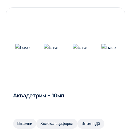
Контакти
Ендокринологія
Урологія
Гінекологія
Дерматологія
Всі категорії
Всі продукти
Аквадетрим - 10мл
Вітаміни
Холекальциферол
Вітамін Д3