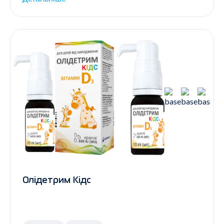
Олідетрим Кідс