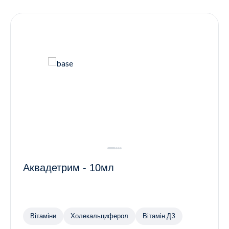
Контакти
Ендокринологія
Урологія
Гінекологія
Дерматологія
Всі категорії
Всі продукти
Аквадетрим - 10мл
Вітаміни
Холекальциферол
Вітамін Д3