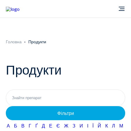
Про компанію
Головна
Продукти
Новини
Продукти
Продукти
Звіти
Кардіологія
Фармаконагляд
Неврологія
Фільтри
Кар'єра
Офтальмологія
А
Б
В
Г
Ґ
Д
Е
Є
Ж
З
И
І
Ї
Й
К
Л
М