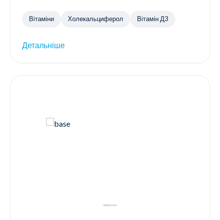
Вітаміни
Холекальциферол
Вітамін Д3
Детальніше