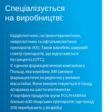
Спеціалізується
на виробництві:
Кардіологічних, гастроентерологічних,
неврологічних та офтальмологічних
препаратів (RХ). Також виробляє широкий
спектр препаратів, що відпускаються
без рецепта (ОТС)
Є єдиною фармацевтичною компанією в
Польщі, яка виробляє АФІ (активні
фармацевтичні інгредієнти) у великих
масштабах. Вони використовуються в понад
60 країнах на шести континентах
У портфелі продуктів групи POLPHARMA
близько 600 лікарських препаратів і ще понад
200 перебувають у розробці