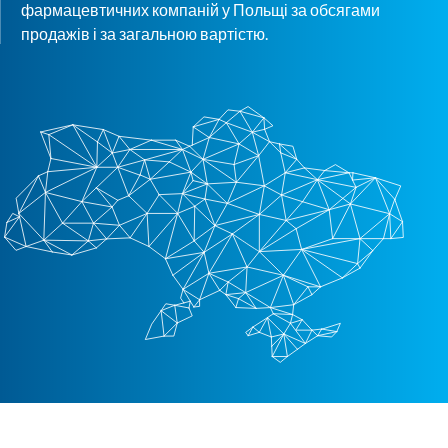
Контакти
Ендокринологія
фармацевтичних компаній у Польщі за обсягами
продажів і за загальною вартістю.
Урологія
Гінекологія
Дерматологія
Всі категорії
Всі продукти