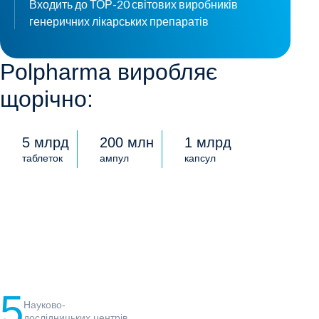
Входить до ТОР-20 світових виробників
генеричних лікарських препаратів
Polpharma виробляє
щорічно:
5 млрд
200 млн
1 млрд
таблеток
ампул
капсул
5
Науково-
дослідницьких центрів