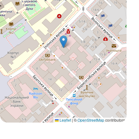
Leaflet
|
©
OpenStreetMap
contributors