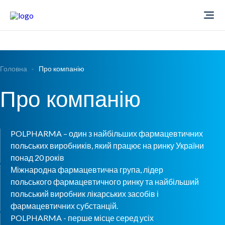
Про компанію
Головна
Про компанію
Новини
Про компанію
Продукти
POLPHARMA – один з найбільших фармацевтичних
Звіти
Кардіологія
польських виробників, який працює на ринку України
понад 20 років
Фармаконагляд
Неврологія
Міжнародна фармацевтична група, лідер
польського фармацевтичного ринку та найбільший
польський виробник лікарських засобів і
Кар'єра
Офтальмологія
фармацевтичних субстанцій.
POLPHARMA - перше місце серед усіх