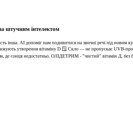
на штучним інтелектом
сть інша. AI допоміг нам подивитися на звичні речі під новим ку
нижують утворення вітаміну D 🪟 Скло — не пропускає UVB-пром
, де сонця недостатньо. ОЛІДЕТРИМ - "чистий" вітамін Д, без 