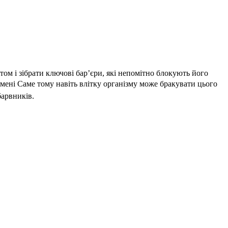
Ц
том і зібрати ключові бар’єри, які непомітно блокують його
ені Саме тому навіть влітку організму може бракувати цього
Д
барвників.