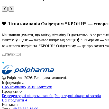
🛡️ Літня кампанія Олідетрим “БРОНЯ” — створе
Ми звикли думати, що влітку вітаміну D достатньо. Але реальні
синтез: ☀️ Одяг — закриває шкіру від сонця 🧴 SPF-креми — з
важливого нутрієнта. “БРОНЯ” Олідетриму — це про захист там
Детальніше
Ⓒ Polpharma 2026. Всі права захищені.
Інформація
Про компанію
Звіти
Контакти
Продукти
Безрецептурні лікарські засоби
Рецептурні лікарські засоби
Всі продукти
Контакти
Тел.:
+48 58 563 16 00