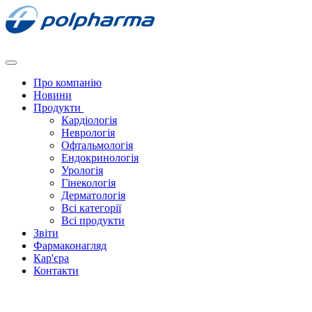
Про компанію
Новини
Продукти
Кардіологія
Неврологія
Офтальмологія
Ендокринологія
Урологія
Гінекологія
Дерматологія
Всі категорії
Всі продукти
Звіти
Фармаконагляд
Кар'єра
Контакти