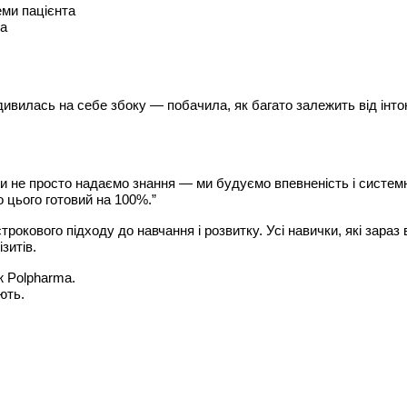
еми пацієнта
ла
ивилась на себе збоку — побачила, як багато залежить від інтон
и не просто надаємо знання — ми будуємо впевненість і системн
 цього готовий на 100%.”
трокового підходу до навчання і розвитку. Усі навички, які зара
зитів.
ж Polpharma.
ють.