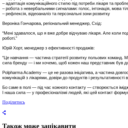
– адаптація комунікаційного стилю під потреби лікаря та пробл
– робота з невербальними сигналами: голос, інтонація, мова ті
– рефлексія, відеоаналіз та персональні зони розвитку
Вероніка Гончарова, регіональний менеджер, Схід:
“Мені здавалося, що я вже добре відчуваю лікаря. Але коли под
роботі.”
Юрій Хорт, менеджер з ефективності продажів
:
“Це навчання — частина стратегії розвитку польових команд. М
сила бренду — і ми хочемо, щоб кожен наш представник був до
Polpharma Academy — це не разова ініціатива, а частина довгос
комунікацій з лікарями, довіри до продуктів і результативності ві
Бо саме в полі — під час кожного контакту — створюється імід
І наша сила — у професіоналізмі людей, які цей контакт форму
Поділитись
Також може зацікавити