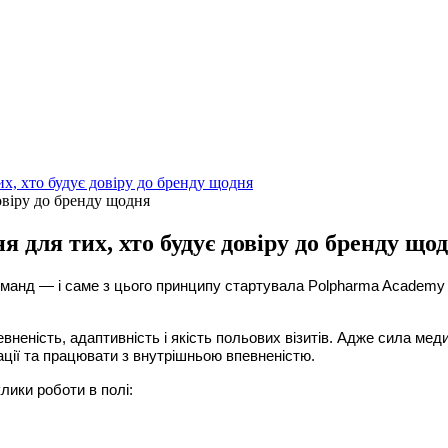
х, хто будує довіру до бренду щодня
 для тих, хто будує довіру до бренду що
оманд — і саме з цього принципу стартувала Polpharma Academy
вненість, адаптивність і якість польових візитів. Адже сила ме
ації та працювати з внутрішньою впевненістю.
лики роботи в полі: