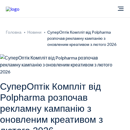
Про компанію
Головна
Новини
СуперОптік Компліт від Polpharma
розпочав рекламну кампанію з
Новини
оновленим креативом з лютого 2026
Продукти
Звіти
Кардіологія
СуперОптік Компліт від
Polpharma розпочав
Фармаконагляд
Неврологія
рекламну кампанію з
Кар'єра
Офтальмологія
оновленим креативом з