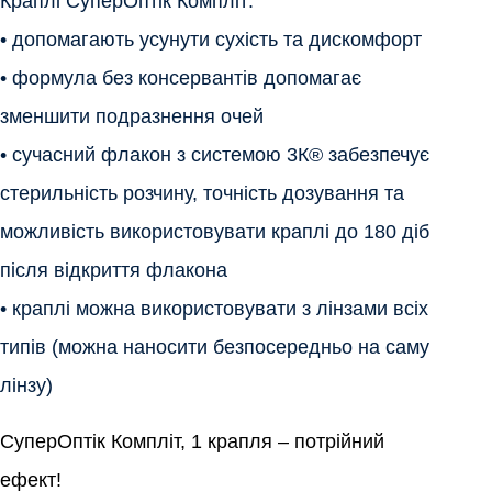
Краплі СуперОптік Компліт:
• допомагають усунути сухість та дискомфорт
• формула без консервантів допомагає
зменшити подразнення очей
• сучасний флакон з системою 3К® забезпечує
стерильність розчину, точність дозування та
можливість використовувати краплі до 180 діб
після відкриття флакона
• краплі можна використовувати з лінзами всіх
типів (можна наносити безпосередньо на саму
лінзу)
СуперОптік Компліт, 1 крапля – потрійний 
ефект!