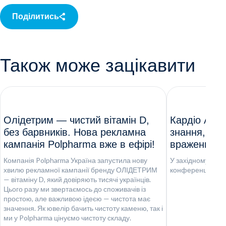
Поділитись
Також може зацікавити
Олідетрим — чистий вітамін D,
Кардіо Акад
без барвників. Нова рекламна
знання, досв
кампанія Polpharma вже в ефірі!
враження
Компанія Polpharma Україна запустила нову
У західному регі
хвилю рекламної кампанії бренду ОЛІДЕТРИМ
конференція "Ка
— вітаміну D, який довіряють тисячі українців.
Цього разу ми звертаємось до споживачів із
простою, але важливою ідеєю — чистота має
значення. Як ювелір бачить чистоту каменю, так і
ми у Polpharma цінуємо чистоту складу.