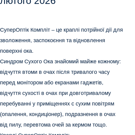
лютого 2026
Контакти
Ендокринологія
Урологія
СуперОптік Компліт – це краплі потрійної дії для
Гінекологія
зволоження, заспокоєння та відновлення
поверхні ока.
Дерматологія
Синдром Сухого Ока знайомий майже кожному:
відчуття втоми в очах після тривалого часу
Всі категорії
перед монітором або екранами гаджетів,
відчуття сухості в очах при довготривалому
Всі продукти
перебуванні у приміщеннях с сухим повітрям
(опалення, кондиціонер), подразнення в очах
від пилу, перевтома очей за кермом тощо.