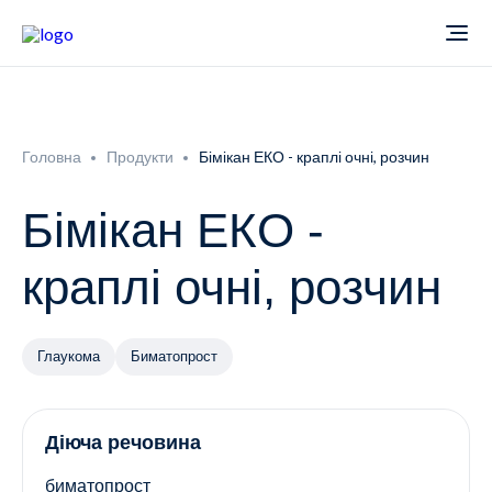
Про компанію
Головна
Продукти
Бімікан ЕКО - краплі очні, розчин
Новини
Бімікан ЕКО -
Продукти
краплі очні, розчин
Звіти
Кардіологія
Глаукома
Биматопрост
Фармаконагляд
Неврологія
Кар'єра
Офтальмологія
Діюча речовина
биматопрост