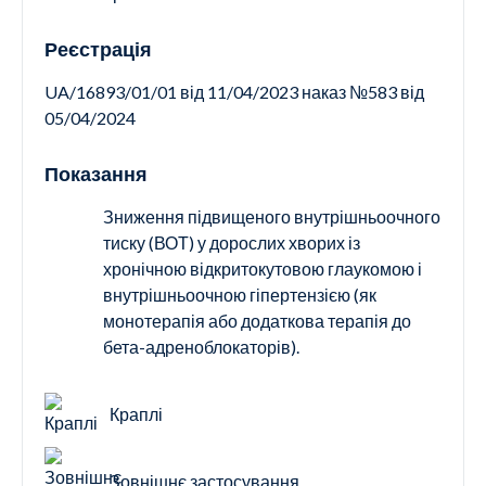
Контакти
Ендокринологія
Реєстрація
Урологія
UA/16893/01/01 від 11/04/2023 наказ №583 від
05/04/2024
Гінекологія
Показання
Дерматологія
Зниження підвищеного внутрішньоочного
тиску (ВОТ) у дорослих хворих із
хронічною відкритокутовою глаукомою і
Всі категорії
внутрішньоочною гіпертензією (як
монотерапія або додаткова терапія до
Всі продукти
бета-адреноблокаторів).
Краплі
Зовнішнє застосування