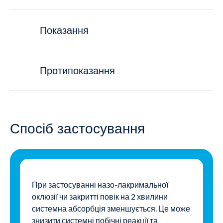
Показання
Протипоказання
Спосіб застосування
При застосуванні назо-лакримальної
оклюзії чи закритті повік на 2 хвилини
системна абсорбція зменшується. Це може
знизити системні побічні реакції та