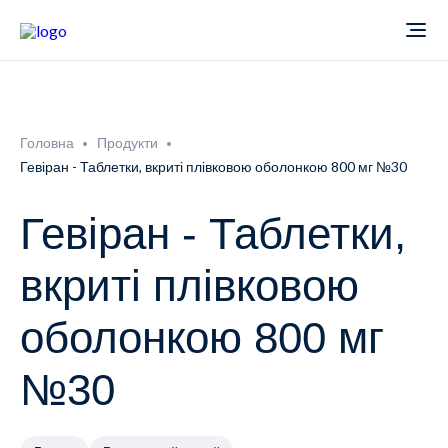
Про компанію
Головна
Продукти
Новини
Гевіран - Таблетки, вкриті плівковою оболонкою 800 мг №30
Продукти
Гевіран - Таблетки,
вкриті плівковою
Звіти
Кардіологія
оболонкою 800 мг
Фармаконагляд
Неврологія
№30
Кар'єра
Офтальмологія