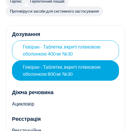
Герпес
Герпетичний лишай
Контакти
Ендокринологія
Противірусні засоби для системного застосування
Урологія
Дозування
Гінекологія
Гевіран - Таблетки, вкриті плівковою
оболонкою 400 мг №30
Дерматологія
Гевіран - Таблетки, вкриті плівковою
Всі категорії
оболонкою 800 мг №30
Всі продукти
Діюча речовина
Ацикловір
Реєстрація
Реєстраційне