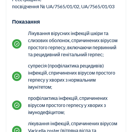
посвідчення №
UA/
7565
/01/0
2,
UA/
7565
/01/0
3
Показання
Лікування вірусних інфекцій шкіри та
слизових оболонок, спричинених вірусом
простого герпесу, включаючи первинний
та рецидивний генітальний герпес;
супресія (профілактика рецидивів)
інфекцій, спричинених вірусом простого
герпесу у хворих з нормальним
імунітетом;
профілактика інфекцій, спричинених
вірусом простого герпесу у хворих з
імунодефіцитом;
лікування інфекцій, спричинених вірусом
Varicella zoster (вітряна віспа та