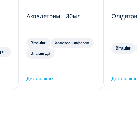
Аквадетрим - 30мл
Олідетри
Вітаміни
Холекальциферол
Вітаміни
рол
Вітамін Д3
Детальніше
Детальніш