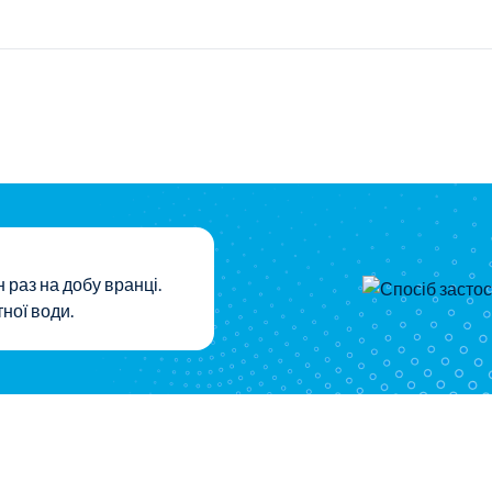
н раз на добу вранці.
ної води.