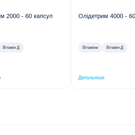
м 2000 - 60 капсул
Олідетрим 4000 - 6
Вітамін Д
Вітаміни
Вітамін Д
е
Детальніше