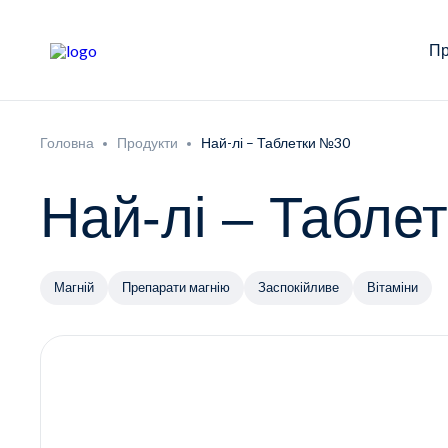
Пр
Головна
Продукти
Най-лі – Таблетки №30
Най-лі – Табле
Магній
Препарати магнію
Заспокійливе
Вітаміни