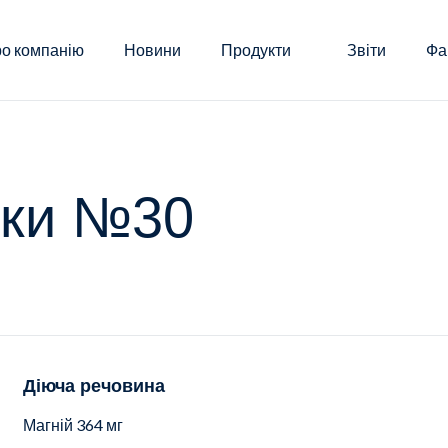
о компанію
Новини
Продукти
Звіти
Фа
тки №30
Діюча речовина
Магній 364 мг