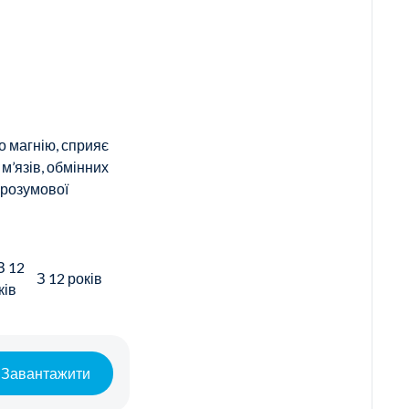
о магнію, сприяє
м’язів, обмінних
 розумової
З 12 років
Завантажити