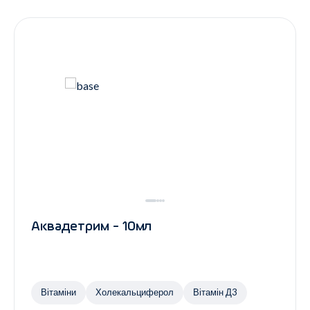
Контакти
Ендокринологія
Урологія
Гінекологія
Дерматологія
Всі категорії
Всі продукти
Аквадетрим - 10мл
Вітаміни
Холекальциферол
Вітамін Д3