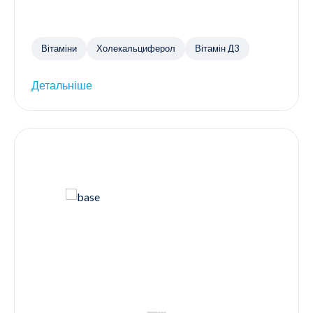
Вітаміни
Холекальциферол
Вітамін Д3
Детальніше