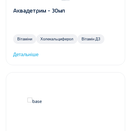
Аквадетрим - 30мл
Вітаміни
Холекальциферол
Вітамін Д3
Детальніше