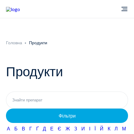
Про компанію
Головна
Продукти
Новини
Продукти
Продукти
Звіти
Кардіологія
Фармаконагляд
Неврологія
Фільтри
Кар'єра
Офтальмологія
А
Б
В
Г
Ґ
Д
Е
Є
Ж
З
И
І
Ї
Й
К
Л
М