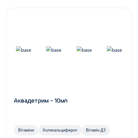
Контакти
Ендокринологія
Урологія
Гінекологія
Дерматологія
Всі категорії
Всі продукти
Аквадетрим - 10мл
Вітаміни
Холекальциферол
Вітамін Д3