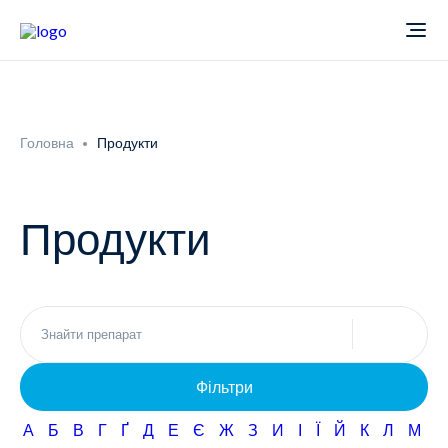
Про компанію
Головна
Продукти
Новини
Продукти
Продукти
Звіти
Кардіологія
Фармаконагляд
Неврологія
Фільтри
Кар'єра
Офтальмологія
А
Б
В
Г
Ґ
Д
Е
Є
Ж
З
И
І
Ї
Й
К
Л
М