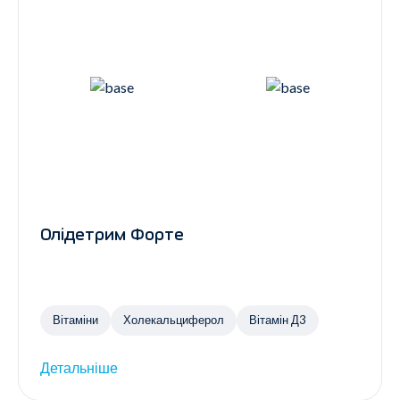
Олідетрим Форте
Вітаміни
Холекальциферол
Вітамін Д3
Детальніше