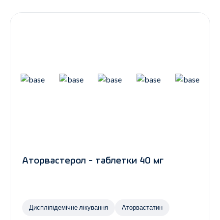
Контакти
Ендокринологія
Урологія
Гінекологія
Дерматологія
Всі категорії
Всі продукти
Аторвастерол - таблетки 40 мг
Диспліпідемічне лікування
Аторвастатин