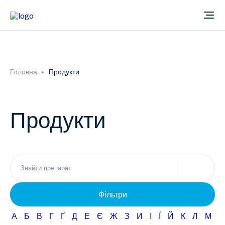
Про компанію
Головна
Продукти
Новини
Продукти
Продукти
Звіти
Кардіологія
Фармаконагляд
Неврологія
Фільтри
Кар'єра
Офтальмологія
А
Б
В
Г
Ґ
Д
Е
Є
Ж
З
И
І
Ї
Й
К
Л
М