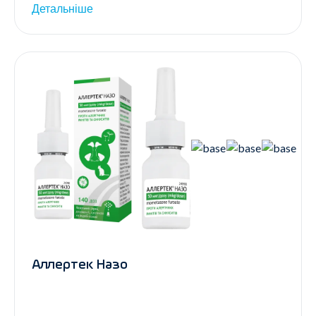
Детальніше
Аллертек Назо