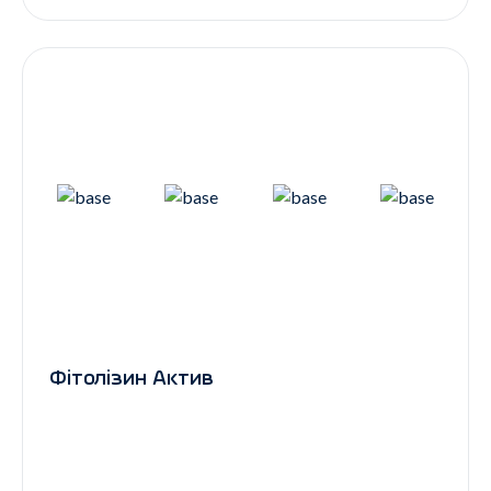
Фітолізин Актив