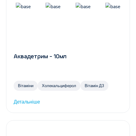
Аквадетрим - 10мл
Вітаміни
Холекальциферол
Вітамін Д3
Детальніше