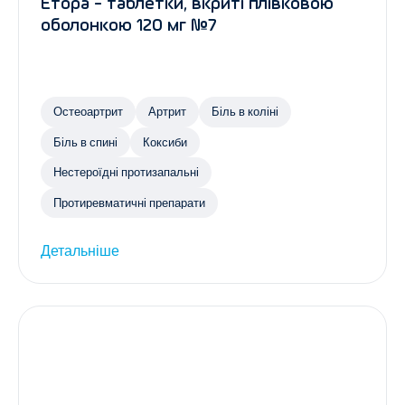
Етора - таблетки, вкриті плівковою
оболонкою 120 мг №7
Остеоартрит
Артрит
Біль в коліні
Біль в спині
Коксиби
Нестероїдні протизапальні
Протиревматичні препарати
Детальніше