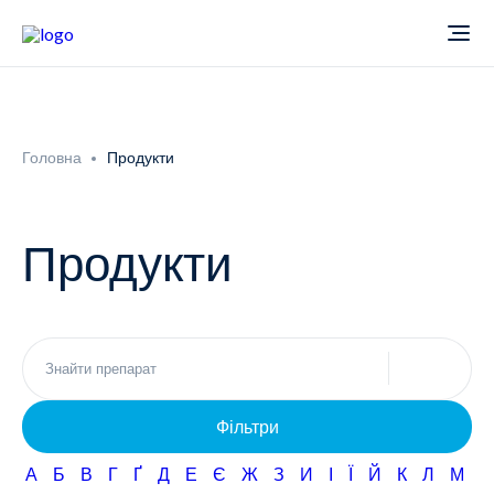
Про компанію
Головна
Продукти
Новини
Продукти
Продукти
Звіти
Кардіологія
Фармаконагляд
Неврологія
Фільтри
Кар'єра
Офтальмологія
А
Б
В
Г
Ґ
Д
Е
Є
Ж
З
И
І
Ї
Й
К
Л
М