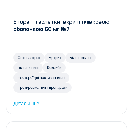
Етора - таблетки, вкриті плівковою
оболонкою 60 мг №7
Остеоартрит
Артрит
Біль в коліні
Біль в спині
Коксиби
Нестероїдні протизапальні
Протиревматичні препарати
Детальніше