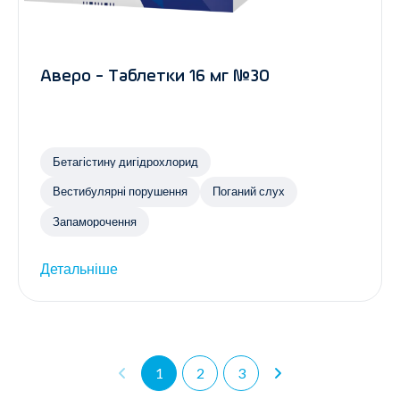
Аверо - Таблетки 16 мг №30
Бетагістину дигідрохлорид
Вестибулярні порушення
Поганий слух
Запаморочення
Детальніше
1
2
3