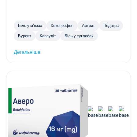
Біль у м’язах
Кетопрофен
Артрит
Подагра
Бурсит
Капсуліт
Біль у суглобах
Детальніше