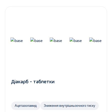
Контакти
Ендокринологія
Урологія
Гінекологія
Дерматологія
Всі категорії
Всі продукти
Діакарб - таблетки
Ацетазоламид
Зниження внутрішньоочного тиску