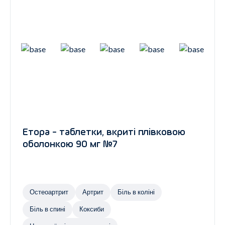
Етора - таблетки, вкриті плівковою
оболонкою 90 мг №7
Остеоартрит
Артрит
Біль в коліні
Біль в спині
Коксиби