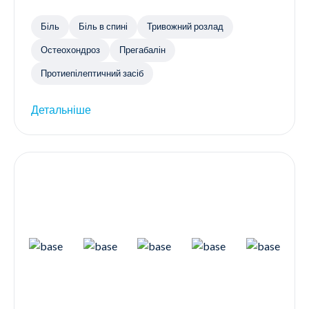
Біль
Біль в спині
Тривожний розлад
Остеохондроз
Прегабалін
Протиепілептичний засіб
Детальніше