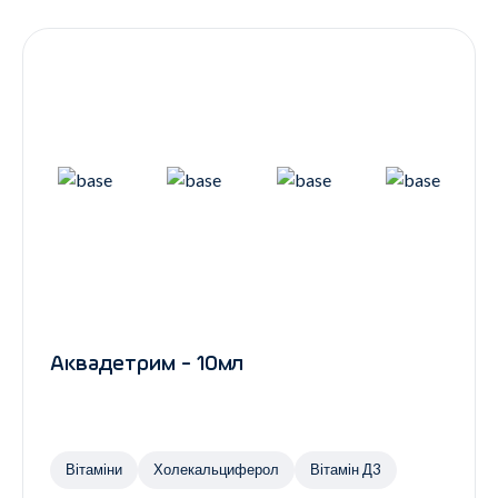
Контакти
Ендокринологія
Урологія
Гінекологія
Дерматологія
Всі категорії
Всі продукти
Аквадетрим - 10мл
Вітаміни
Холекальциферол
Вітамін Д3