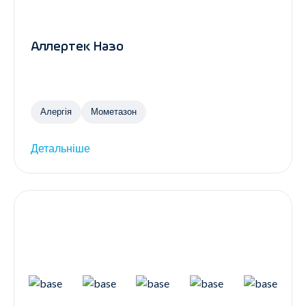
Аллертек Назо
Алергія
Мометазон
Детальніше