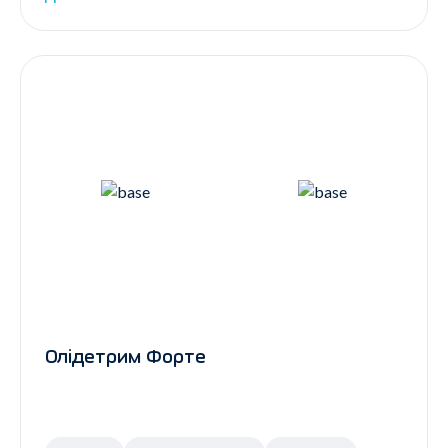
Олідетрим Форте