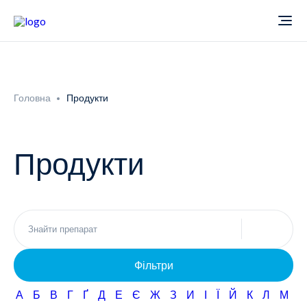
Про компанію
Головна
Продукти
Новини
Продукти
Продукти
Звіти
Кардіологія
Фармаконагляд
Неврологія
Фільтри
Кар'єра
Офтальмологія
А
Б
В
Г
Ґ
Д
Е
Є
Ж
З
И
І
Ї
Й
К
Л
М