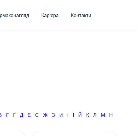
рмаконагляд
Кар'єра
Контакти
В
Г
Ґ
Д
Е
Є
Ж
З
И
І
Ї
Й
К
Л
М
Н
О
П