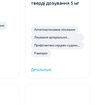
тверді дозування 5 мг
ння
Антигіпертензивне лікування
Лікування артеріальної
гіпертензії
Профілактика серцево-судинних
захворювань
Раміприл
Детальніше