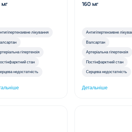
 мг
160 мг
нтигіпертензивне лікування
Антигіпертензивне лікува
алсартан
Валсартан
ртеріальна гіпертензія
Артеріальна гіпертензія
остінфарктний стан
Постінфарктний стан
ерцева недостатність
Серцева недостатність
тальніше
Детальніше