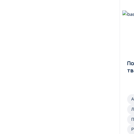
По
тв
А
Л
г
П
з
Р