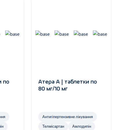
и по
Атера А | таблетки по
80 мг/10 мг
ння
Антигіпертензивне лікування
ін
Телмісартан
Амлодипін