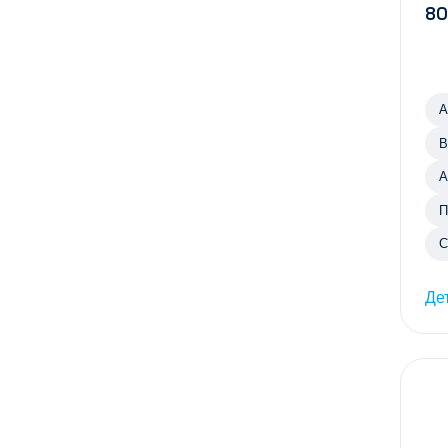
80
А
В
А
П
С
Де