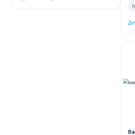
Г
Де
Ва