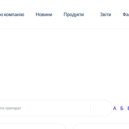
о компанію
Новини
Продукти
Звіти
Фа
А
Б