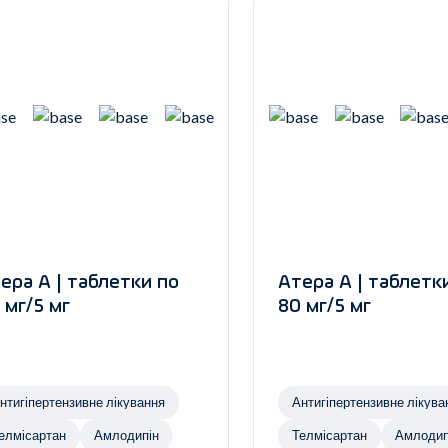
ера А | таблетки по
Атера А | таблетк
 мг/5 мг
80 мг/5 мг
нтигіпертензивне лікування
Антигіпертензивне лікува
елмісартан
Амлодипін
Телмісартан
Амлодип