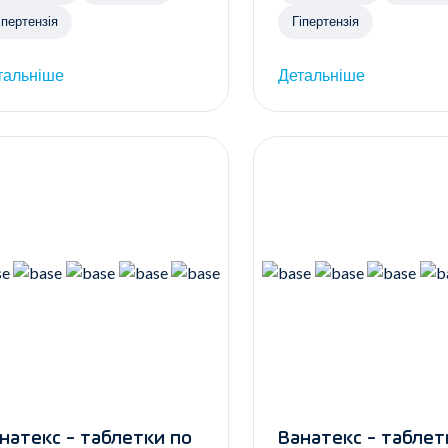
іпертензія
Гіпертензія
тальніше
Детальніше
натекс - таблетки по
Ванатекс - таблетки по