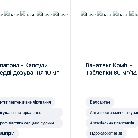
лаприл - Капсули
Ванатекс Комбі -
ерді дозування 10 мг
Таблетки 80 мг/12,
нтигіпертензивне лікування
Валсартан
ікування артеріальної
Антигіпертензивне лікува
іпертензії
рофілактика серцево-судинних
Артеріальна гіпертензія
ахворювань
аміприл
Гідрохлоротіазид