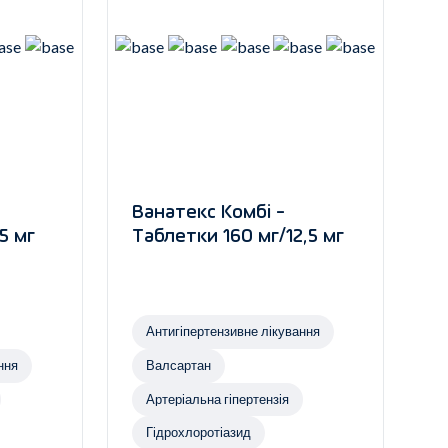
Ванатекс Комбі -
5 мг
Таблетки 160 мг/12,5 мг
Антигіпертензивне лікування
ння
Валсартан
Артеріальна гіпертензія
Гідрохлоротіазид