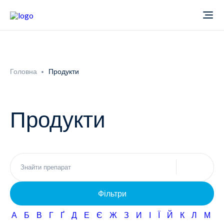
Про компанію
Головна
Продукти
Новини
Продукти
Продукти
Звіти
Кардіологія
Фармаконагляд
Неврологія
Фільтри
Кар'єра
Офтальмологія
А
Б
В
Г
Ґ
Д
Е
Є
Ж
З
И
І
Ї
Й
К
Л
М