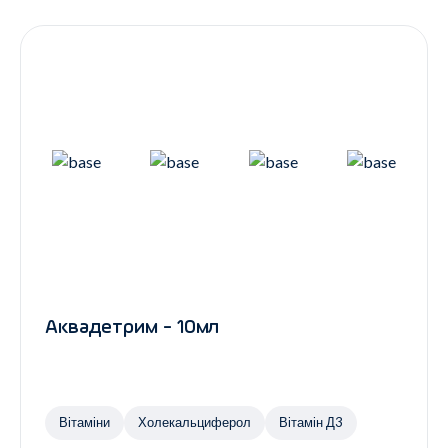
Контакти
Ендокринологія
Урологія
Гінекологія
Дерматологія
Всі категорії
Всі продукти
Аквадетрим - 10мл
Вітаміни
Холекальциферол
Вітамін Д3