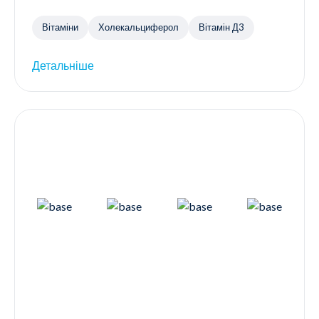
Вітаміни
Холекальциферол
Вітамін Д3
Детальніше