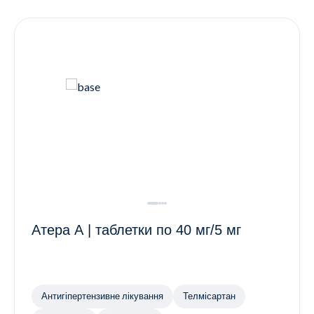
Контакти
Ендокринологія
Урологія
Гінекологія
Дерматологія
Всі категорії
Всі продукти
Атера А | таблетки по 40 мг/5 мг
Антигіпертензивне лікування
Телмісартан