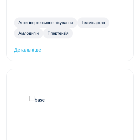
Антигіпертензивне лікування
Телмісартан
Амлодипін
Гіпертензія
Детальніше