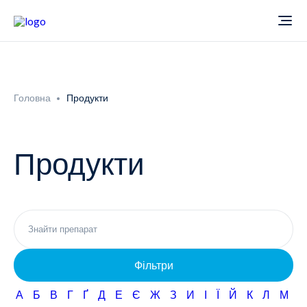
Про компанію
Головна
Продукти
Новини
Продукти
Продукти
Звіти
Кардіологія
Фармаконагляд
Неврологія
Фільтри
Кар'єра
Офтальмологія
А
Б
В
Г
Ґ
Д
Е
Є
Ж
З
И
І
Ї
Й
К
Л
М