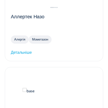
Аллертек Назо
Алергія
Мометазон
Детальніше