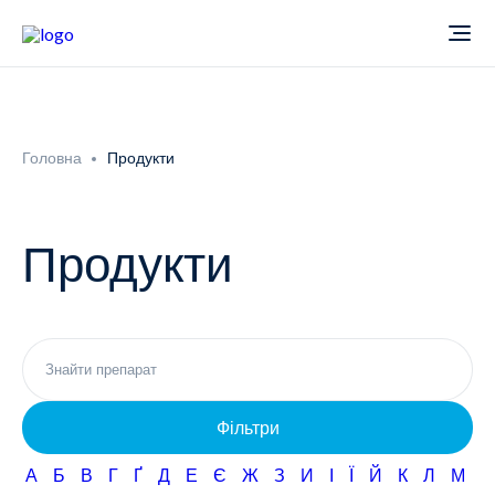
Про компанію
Головна
Продукти
Новини
Продукти
Продукти
Звіти
Кардіологія
Фармаконагляд
Неврологія
Фільтри
Кар'єра
Офтальмологія
А
Б
В
Г
Ґ
Д
Е
Є
Ж
З
И
І
Ї
Й
К
Л
М