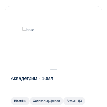
Контакти
Ендокринологія
Урологія
Гінекологія
Дерматологія
Всі категорії
Всі продукти
Аквадетрим - 10мл
Вітаміни
Холекальциферол
Вітамін Д3