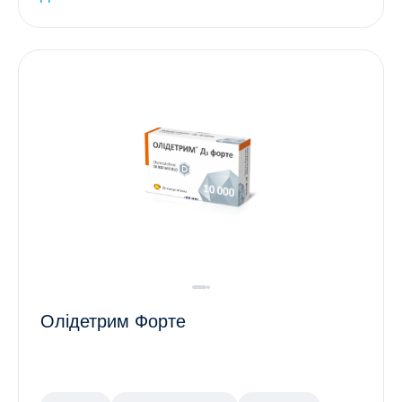
Олідетрим Форте