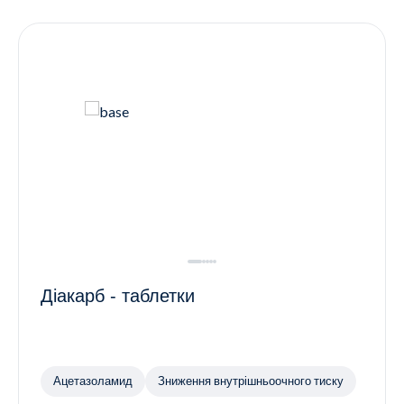
Контакти
Ендокринологія
Урологія
Гінекологія
Дерматологія
Всі категорії
Всі продукти
Діакарб - таблетки
Ацетазоламид
Зниження внутрішньоочного тиску