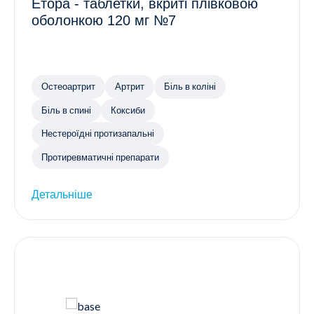
Етора - таблетки, вкриті плівковою
оболонкою 120 мг №7
Остеоартрит
Артрит
Біль в коліні
Біль в спині
Коксиби
Нестероїдні протизапальні
Протиревматичні препарати
Детальніше