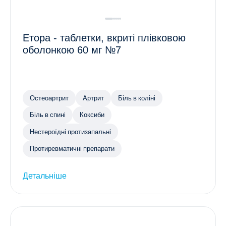
Етора - таблетки, вкриті плівковою
оболонкою 60 мг №7
Остеоартрит
Артрит
Біль в коліні
Біль в спині
Коксиби
Нестероїдні протизапальні
Протиревматичні препарати
Детальніше