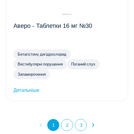
Аверо - Таблетки 16 мг №30
Бетагістину дигідрохлорид
Вестибулярні порушення
Поганий слух
Запаморочення
Детальніше
1
2
3