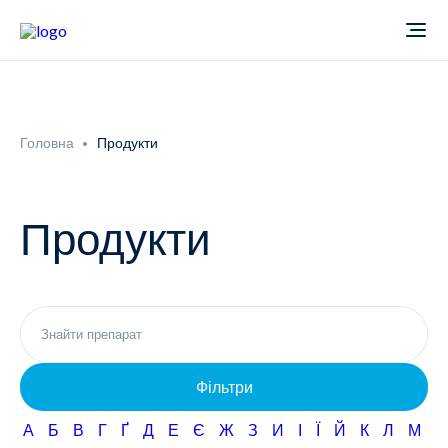
Про компанію
Головна
Продукти
Новини
Продукти
Продукти
Звіти
Кардіологія
Фармаконагляд
Неврологія
Фільтри
Кар'єра
Офтальмологія
А
Б
В
Г
Ґ
Д
Е
Є
Ж
З
И
І
Ї
Й
К
Л
М