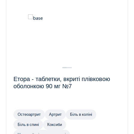
Етора - таблетки, вкриті плівковою
оболонкою 90 мг №7
Остеоартрит
Артрит
Біль в коліні
Біль в спині
Коксиби