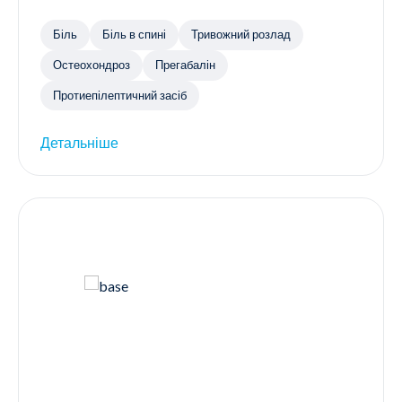
Біль
Біль в спині
Тривожний розлад
Остеохондроз
Прегабалін
Протиепілептичний засіб
Детальніше