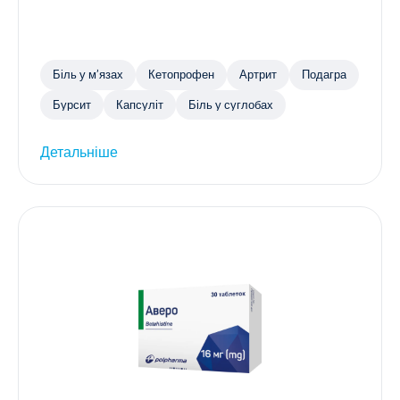
Біль у м’язах
Кетопрофен
Артрит
Подагра
Бурсит
Капсуліт
Біль у суглобах
Детальніше