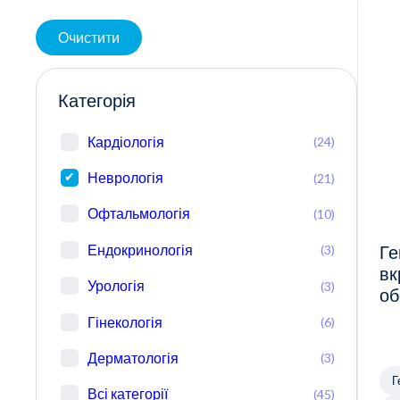
Очистити
Категорія
Кардіологія
(24)
Неврологія
(21)
Офтальмологія
(10)
Ендокринологія
(3)
Ге
вк
Урологія
(3)
об
Гінекологія
(6)
Дерматологія
(3)
Г
Всі категорії
(45)