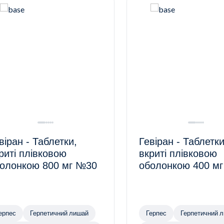
віран - Таблетки,
Гевіран - Таблетки
риті плівковою
вкриті плівковою
олонкою 800 мг №30
оболонкою 400 м
ерпес
Герпетичний лишай
Герпес
Герпетичний 