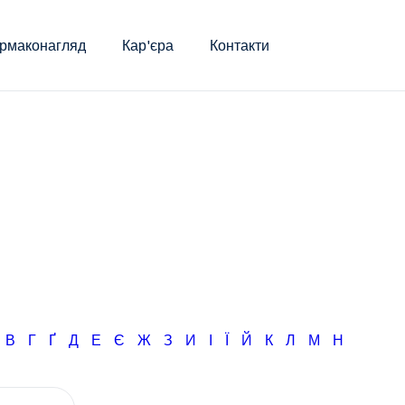
рмаконагляд
Кар'єра
Контакти
Б
В
Г
Ґ
Д
Е
Є
Ж
З
И
І
Ї
Й
К
Л
М
Н
О
П