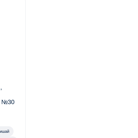
,
г №30
лишай