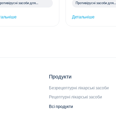
ротивірусні засоби для
Противірусні засоби для
истемного застосування
системного застосування
тальніше
Детальніше
Продукти
Безрецептурні лікарські засоби
Рецептурні лікарські засоби
Всі продукти