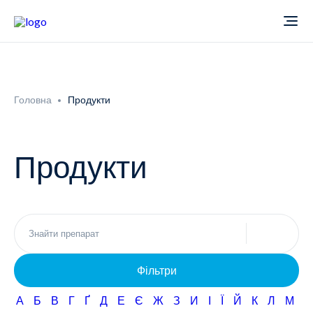
Про компанію
Головна
Продукти
Новини
Продукти
Продукти
Звіти
Кардіологія
Фармаконагляд
Неврологія
Фільтри
Кар'єра
Офтальмологія
А
Б
В
Г
Ґ
Д
Е
Є
Ж
З
И
І
Ї
Й
К
Л
М