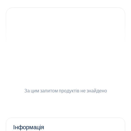
Контакти
Ендокринологія
Урологія
Гінекологія
Дерматологія
Всі категорії
За цим запитом
продуктів не знайдено
Всі продукти
Інформація