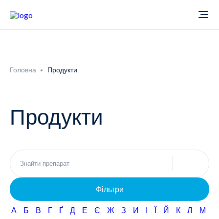
Про компанію
Головна
Продукти
Новини
Продукти
Продукти
Звіти
Кардіологія
Фармаконагляд
Неврологія
Фільтри
Кар'єра
Офтальмологія
А
Б
В
Г
Ґ
Д
Е
Є
Ж
З
И
І
Ї
Й
К
Л
М