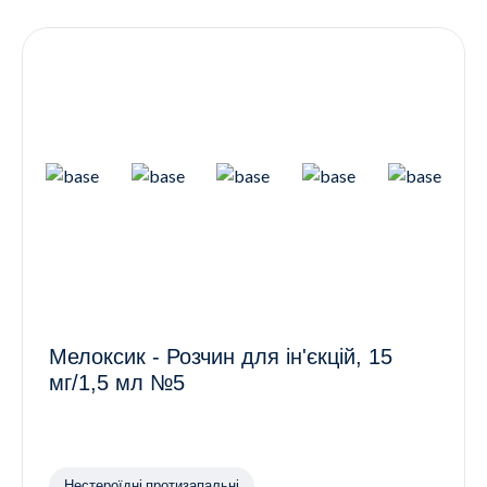
Контакти
Ендокринологія
Урологія
Гінекологія
Дерматологія
Всі категорії
Всі продукти
Мелоксик - Розчин для ін'єкцій, 15
мг/1,5 мл №5
Нестероїдні протизапальні